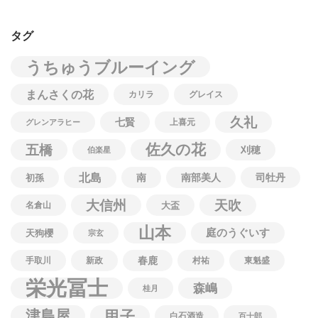
タグ
うちゅうブルーイング
まんさくの花
カリラ
グレイス
久礼
七賢
上喜元
グレンアラヒー
佐久の花
五橋
刈穂
伯楽星
北島
南
南部美人
司牡丹
初孫
大信州
天吹
名倉山
大盃
山本
庭のうぐいす
天狗櫻
宗玄
春鹿
手取川
新政
村祐
東魁盛
栄光冨士
森嶋
桂月
津島屋
甲子
白石酒造
百十郎