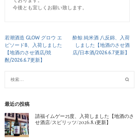
ております。
今後とも宜しくお願い致します。
投
若潮酒造 GLOW グロウ エ
酔鯨 純米酒 八反錦、入荷
稿
ピソード8、入荷しました
しました【地酒のさせ酒
ナ
【地酒のさせ酒店/焼
店/日本酒/2026.6.7更新】
ビ
酎/2026.6.7更新】
ゲ
ー
検
シ
索:
ョ
ン
最近の投稿
請福イムゲー25度、入荷しました【地酒のさ
せ酒店/スピリッツ/2026.8.1更新】