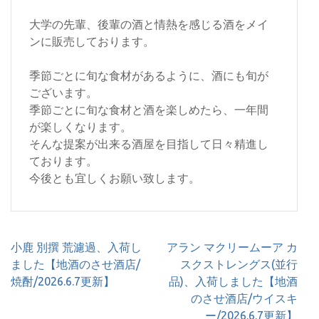
大学の先輩、後輩の酒と情熱を感じる酒をメイ
ンに販売しております。
季節ごとに旬な食材があるように、酒にも旬が
ございます。
季節ごとに旬な食材と酒を楽しめたら、一年間
が楽しくなります。
そんな提案が出来る酒屋を目指して日々精進し
ております。
今後とも宜しくお願い致します。
投
小鹿 別撰 荒濾過、入荷し
アラン マクリームーア カ
稿
ました【地酒のさせ酒店/
スクストレングス(並行
ナ
焼酎/2026.6.7更新】
品)、入荷しました【地酒
ビ
のさせ酒店/ウイスキ
ゲ
ー/2026.6.7更新】