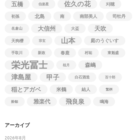
佐久の花
五橋
刈穂
伯楽星
北島
南
南部美人
司牡丹
初孫
大信州
天吹
名倉山
大盃
山本
庭のうぐいす
天狗櫻
宗玄
春鹿
手取川
新政
村祐
東魁盛
栄光冨士
森嶋
桂月
津島屋
甲子
白石酒造
百十郎
稲とアガベ
米鶴
結人
繁桝
飛良泉
雅楽代
鳴海
酔鯨
アーカイブ
2026年8月