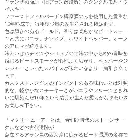
クランザ蒸溜所（旧アラン蒸溜所）のシングルモルトウ
イスキー。
ファーストフィルバーボン樽原酒のみを使用した貴重な
10年熟成で、毎年極少量のみ生産される限定商品。
色は輝きのあるゴールド。香りは柔らかなピートスモー
クと共にバニラ、ナツメグ、ホワイトペッパー、オーク
のアロマが続きます。
味わいはハチミツやシロップの甘味の中から桃の旨味を
感じるピートスモークが心地よく広がり、ペッパーやジ
ンジャーといったスパイスが味わいをより一層引き立て
ます。
カスクストレングスのインパクトのある味わいとは対照
的な、軽やかなスモーキーさがバニラやフルーツときれ
いに馴染んだ10年という歳月が生んだ柔らかな味わいを
お楽しみ下さい。
「マクリー ムーア」とは、青銅器時代のストーンサー
クルなどの古代遺跡が
点在するアラン島の西海岸に広がるピート湿原の名称で