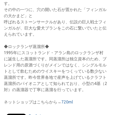
す。
その中の一つに、穴の開いた石が置かれた「フィンガル
の大かまど」と
呼ばれるストーンサークルがあり、伝説の巨人戦士フィ
ンガルが、巨大な愛犬ブランをこの石に繋いでいたと伝
えられています。
◆ロックランザ蒸溜所◆
1995年にスコットランド・アラン島のロックランザ村
に誕生した蒸溜所です。同蒸溜所は独立資本のため、ブ
レンド用の原酒づくりがメインではなく、シングルモル
トとして飲むためのウイスキーをつくっている数少ない
蒸溜所です。昨今世界各地で産声を上げているクラフト
蒸溜所のパイオニアとして知られており、小型の4基（2
対）の蒸溜器で丁寧に蒸溜を行っています。
ネットショップはこちらから→
720ml