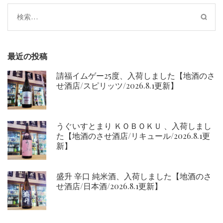
ー
検
シ
索:
ョ
ン
最近の投稿
請福イムゲー25度、入荷しました【地酒のさ
せ酒店/スピリッツ/2026.8.1更新】
うぐいすとまり ＫＯＢＯＫＵ 、入荷しまし
た【地酒のさせ酒店/リキュール/2026.8.1更
新】
盛升 辛口 純米酒、入荷しました【地酒のさ
せ酒店/日本酒/2026.8.1更新】