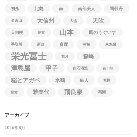
北島
南
南部美人
司牡丹
初孫
大信州
天吹
名倉山
大盃
山本
庭のうぐいす
天狗櫻
宗玄
春鹿
手取川
新政
村祐
東魁盛
栄光冨士
森嶋
桂月
津島屋
甲子
白石酒造
百十郎
稲とアガベ
米鶴
結人
繁桝
飛良泉
雅楽代
鳴海
酔鯨
アーカイブ
2026年8月