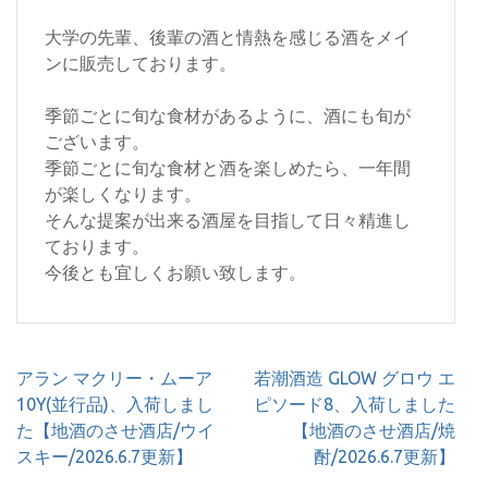
大学の先輩、後輩の酒と情熱を感じる酒をメイ
ンに販売しております。
季節ごとに旬な食材があるように、酒にも旬が
ございます。
季節ごとに旬な食材と酒を楽しめたら、一年間
が楽しくなります。
そんな提案が出来る酒屋を目指して日々精進し
ております。
今後とも宜しくお願い致します。
投
アラン マクリー・ムーア
若潮酒造 GLOW グロウ エ
稿
10Y(並行品)、入荷しまし
ピソード8、入荷しました
ナ
た【地酒のさせ酒店/ウイ
【地酒のさせ酒店/焼
ビ
スキー/2026.6.7更新】
酎/2026.6.7更新】
ゲ