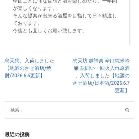
季節ごとに旬な食材と酒を楽しめたら、一年間
が楽しくなります。
そんな提案が出来る酒屋を目指して日々精進し
ております。
今後とも宜しくお願い致します。
投
烏天狗、入荷しました
想天坊 越神楽 辛口純米吟
稿
【地酒のさせ酒店/焼
醸 瓶囲い一回火入れ原酒
ナ
酎/2026.6.6更新】
、入荷しました【地酒の
ビ
させ酒店/日本酒/2026.6.7
ゲ
更新】
ー
シ
検
ョ
索:
ン
最近の投稿