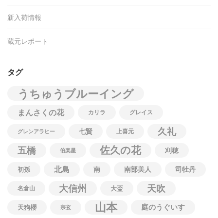
新入荷情報
蔵元レポート
タグ
うちゅうブルーイング
まんさくの花
カリラ
グレイス
久礼
七賢
上喜元
グレンアラヒー
佐久の花
五橋
刈穂
伯楽星
北島
南
南部美人
司牡丹
初孫
大信州
天吹
名倉山
大盃
山本
庭のうぐいす
天狗櫻
宗玄