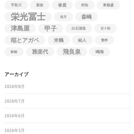
春鹿
手取川
新政
村祐
東魁盛
栄光冨士
森嶋
桂月
津島屋
甲子
白石酒造
百十郎
稲とアガベ
米鶴
結人
繁桝
飛良泉
雅楽代
鳴海
酔鯨
アーカイブ
2026年8月
2026年7月
2026年6月
2026年5月