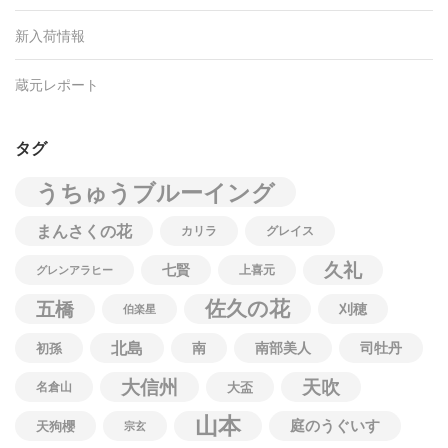
新入荷情報
蔵元レポート
タグ
うちゅうブルーイング
まんさくの花
カリラ
グレイス
久礼
七賢
上喜元
グレンアラヒー
佐久の花
五橋
刈穂
伯楽星
北島
南
南部美人
司牡丹
初孫
大信州
天吹
名倉山
大盃
山本
庭のうぐいす
天狗櫻
宗玄