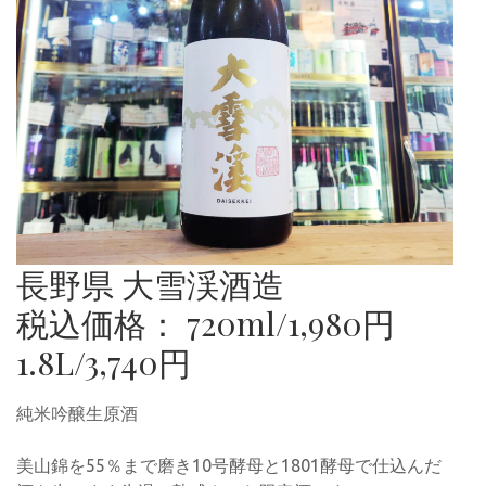
長野県 大雪渓酒造
税込価格： 720ml/1,980円
1.8L/3,740円
純米吟醸生原酒
美山錦を55％まで磨き10号酵母と1801酵母で仕込んだ