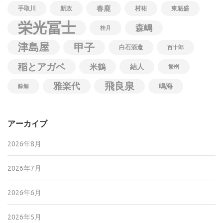
春鹿
手取川
新政
村祐
東魁盛
栄光冨士
森嶋
桂月
津島屋
甲子
白石酒造
百十郎
稲とアガベ
米鶴
結人
繁桝
飛良泉
雅楽代
鳴海
酔鯨
アーカイブ
2026年8月
2026年7月
2026年6月
2026年5月