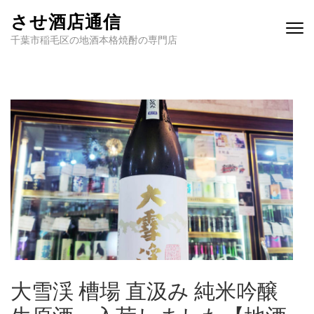
させ酒店通信
千葉市稲毛区の地酒本格焼酎の専門店
大雪渓 槽場 直汲み 純米吟醸