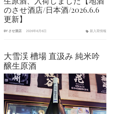
生原酒、入荷しました【地酒
のさせ酒店/日本酒/2026.6.6
更新】
BY
させ酒店
2026年6月6日
新入荷情報
大雪渓 槽場 直汲み 純米吟
醸生原酒