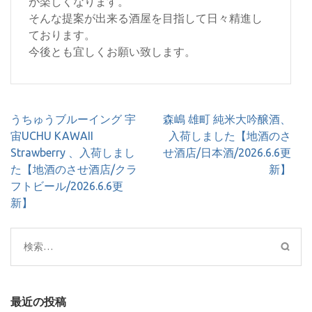
が楽しくなります。
そんな提案が出来る酒屋を目指して日々精進し
ております。
今後とも宜しくお願い致します。
投
うちゅうブルーイング 宇
森嶋 雄町 純米大吟醸酒、
稿
宙UCHU KAWAII
入荷しました【地酒のさ
ナ
Strawberry 、入荷しまし
せ酒店/日本酒/2026.6.6更
ビ
た【地酒のさせ酒店/クラ
新】
ゲ
フトビール/2026.6.6更
ー
新】
シ
ョ
検
ン
索:
最近の投稿