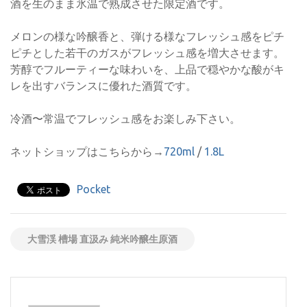
酒を生のまま氷温で熟成させた限定酒です。
メロンの様な吟醸香と、弾ける様なフレッシュ感をピチ
ピチとした若干のガスがフレッシュ感を増大させます。
芳醇でフルーティーな味わいを、上品で穏やかな酸がキ
レを出すバランスに優れた酒質です。
冷酒〜常温でフレッシュ感をお楽しみ下さい。
ネットショップはこちらから→
720ml
/
1.8L
Pocket
大雪渓 槽場 直汲み 純米吟醸生原酒