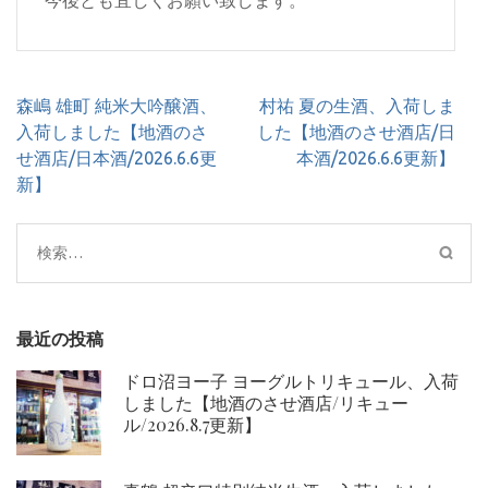
今後とも宜しくお願い致します。
投
森嶋 雄町 純米大吟醸酒、
村祐 夏の生酒、入荷しま
稿
入荷しました【地酒のさ
した【地酒のさせ酒店/日
ナ
せ酒店/日本酒/2026.6.6更
本酒/2026.6.6更新】
ビ
新】
ゲ
ー
検
シ
索:
ョ
ン
最近の投稿
ドロ沼ヨー子 ヨーグルトリキュール、入荷
しました【地酒のさせ酒店/リキュー
ル/2026.8.7更新】