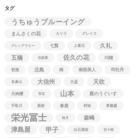
タグ
うちゅうブルーイング
まんさくの花
カリラ
グレイス
久礼
七賢
上喜元
グレンアラヒー
佐久の花
五橋
刈穂
伯楽星
北島
南
南部美人
司牡丹
初孫
大信州
天吹
名倉山
大盃
山本
庭のうぐいす
天狗櫻
宗玄
春鹿
手取川
新政
村祐
東魁盛
栄光冨士
森嶋
桂月
津島屋
甲子
白石酒造
百十郎