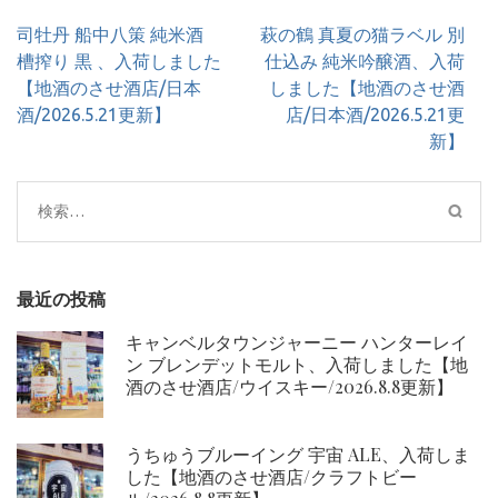
投
司牡丹 船中八策 純米酒
萩の鶴 真夏の猫ラベル 別
稿
槽搾り 黒 、入荷しました
仕込み 純米吟醸酒、入荷
ナ
【地酒のさせ酒店/日本
しました【地酒のさせ酒
ビ
酒/2026.5.21更新】
店/日本酒/2026.5.21更
ゲ
新】
ー
シ
検
ョ
索:
ン
最近の投稿
キャンベルタウンジャーニー ハンターレイ
ン ブレンデットモルト、入荷しました【地
酒のさせ酒店/ウイスキー/2026.8.8更新】
うちゅうブルーイング 宇宙 ALE、入荷しま
した【地酒のさせ酒店/クラフトビー