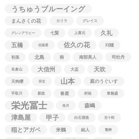
うちゅうブルーイング
まんさくの花
カリラ
グレイス
久礼
七賢
上喜元
グレンアラヒー
佐久の花
五橋
刈穂
伯楽星
北島
南
南部美人
司牡丹
初孫
大信州
天吹
名倉山
大盃
山本
庭のうぐいす
天狗櫻
宗玄
春鹿
手取川
新政
村祐
東魁盛
栄光冨士
森嶋
桂月
津島屋
甲子
白石酒造
百十郎
稲とアガベ
米鶴
結人
繁桝