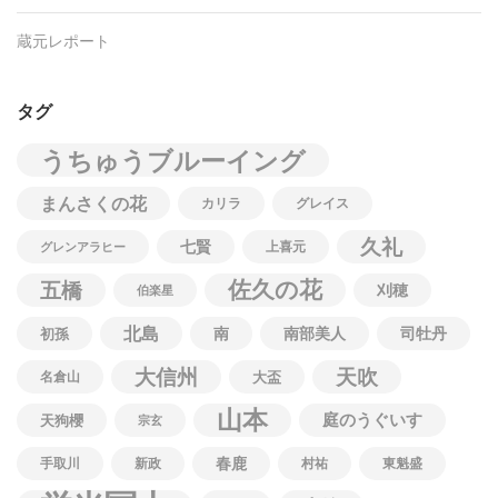
蔵元レポート
タグ
うちゅうブルーイング
まんさくの花
カリラ
グレイス
久礼
七賢
上喜元
グレンアラヒー
佐久の花
五橋
刈穂
伯楽星
北島
南
南部美人
司牡丹
初孫
大信州
天吹
名倉山
大盃
山本
庭のうぐいす
天狗櫻
宗玄
春鹿
手取川
新政
村祐
東魁盛