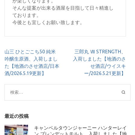
が楽しくなります。
そんな提案が出来る酒屋を目指して日々精進し
ております。
今後とも宜しくお願い致します。
投
山三 ひとごこち50 純米
三郎丸 Ⅷ STRENGTH、
稿
吟醸生原酒、入荷しまし
入荷しました【地酒のさ
ナ
た【地酒のさせ酒店/日本
せ酒店/ウイスキ
ビ
酒/2026.5.19更新】
ー/2026.5.21更新】
ゲ
ー
検
シ
索:
ョ
ン
最近の投稿
キャンベルタウンジャーニー ハンターレイ
ン ブレンデットモルト、入荷しました【地