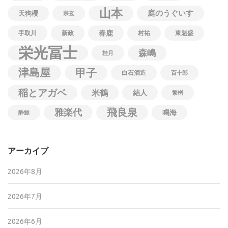
山本
庭のうぐいす
天狗櫻
宗玄
春鹿
手取川
新政
村祐
東魁盛
栄光冨士
森嶋
桂月
津島屋
甲子
白石酒造
百十郎
稲とアガベ
米鶴
結人
繁桝
飛良泉
雅楽代
鳴海
酔鯨
アーカイブ
2026年8月
2026年7月
2026年6月