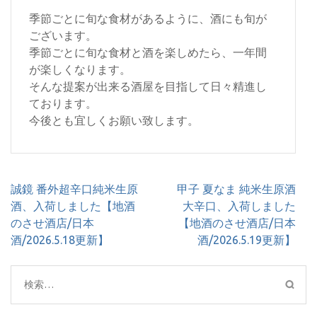
季節ごとに旬な食材があるように、酒にも旬が
ございます。
季節ごとに旬な食材と酒を楽しめたら、一年間
が楽しくなります。
そんな提案が出来る酒屋を目指して日々精進し
ております。
今後とも宜しくお願い致します。
投
誠鏡 番外超辛口純米生原
甲子 夏なま 純米生原酒
稿
酒、入荷しました【地酒
大辛口、入荷しました
ナ
のさせ酒店/日本
【地酒のさせ酒店/日本
ビ
酒/2026.5.18更新】
酒/2026.5.19更新】
ゲ
ー
検
シ
索:
ョ