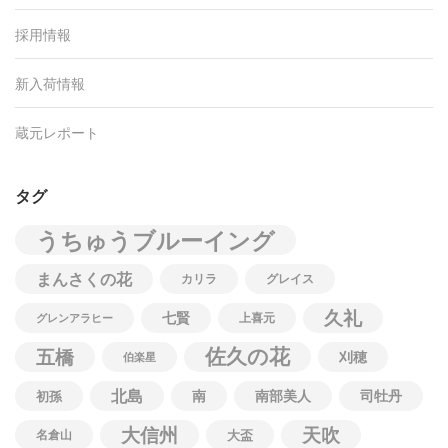
採用情報
新入荷情報
蔵元レポート
タグ
うちゅうブルーイング
まんさくの花
カリラ
グレイス
久礼
七賢
上喜元
グレンアラヒー
佐久の花
五橋
刈穂
伯楽星
北島
南
南部美人
司牡丹
初孫
大信州
天吹
名倉山
大盃