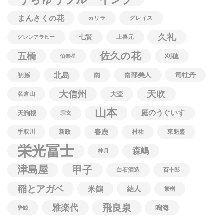
まんさくの花
カリラ
グレイス
久礼
七賢
上喜元
グレンアラヒー
佐久の花
五橋
刈穂
伯楽星
北島
南
南部美人
司牡丹
初孫
大信州
天吹
名倉山
大盃
山本
庭のうぐいす
天狗櫻
宗玄
春鹿
手取川
新政
村祐
東魁盛
栄光冨士
森嶋
桂月
津島屋
甲子
白石酒造
百十郎
稲とアガベ
米鶴
結人
繁桝
飛良泉
雅楽代
鳴海
酔鯨