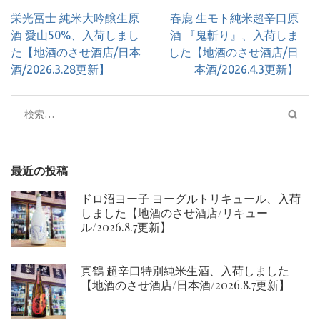
投
栄光冨士 純米大吟醸生原
春鹿 生モト純米超辛口原
稿
酒 愛山50%、入荷しまし
酒 『鬼斬り』、入荷しま
ナ
た【地酒のさせ酒店/日本
した【地酒のさせ酒店/日
ビ
酒/2026.3.28更新】
本酒/2026.4.3更新】
ゲ
ー
検
シ
索:
ョ
ン
最近の投稿
ドロ沼ヨー子 ヨーグルトリキュール、入荷
しました【地酒のさせ酒店/リキュー
ル/2026.8.7更新】
真鶴 超辛口特別純米生酒、入荷しました
【地酒のさせ酒店/日本酒/2026.8.7更新】