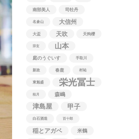
南部美人
司牡丹
大信州
名倉山
天吹
大盃
天狗櫻
山本
宗玄
庭のうぐいす
手取川
春鹿
新政
村祐
栄光冨士
東魁盛
森嶋
桂月
津島屋
甲子
白石酒造
百十郎
稲とアガベ
米鶴