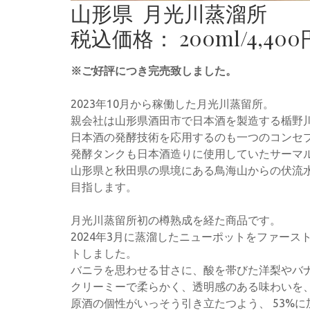
山形県 月光川蒸溜所
税込価格： 200ml/4,400
※ご好評につき完売致しました。
2023年10月から稼働した月光川蒸留所。
親会社は山形県酒田市で日本酒を製造する楯野
日本酒の発酵技術を応用するのも一つのコンセ
発酵タンクも日本酒造りに使用していたサーマ
山形県と秋田県の県境にある鳥海山からの伏流
目指します。
月光川蒸留所初の樽熟成を経た商品です。
2024年3月に蒸溜したニューポットをファー
トしました。
バニラを思わせる甘さに、酸を帯びた洋梨やバ
クリーミーで柔らかく、透明感のある味わいを、
原酒の個性がいっそう引き立たつよう、 53%