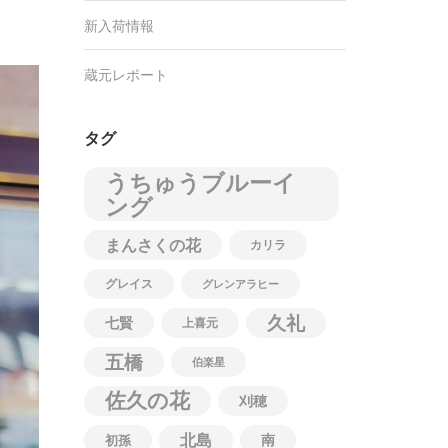
新入荷情報
蔵元レポート
タグ
うちゅうブルーイ
ング
まんさくの花
カリラ
グレイス
グレンアラヒー
久礼
七賢
上喜元
五橋
伯楽星
佐久の花
刈穂
北島
南
初孫