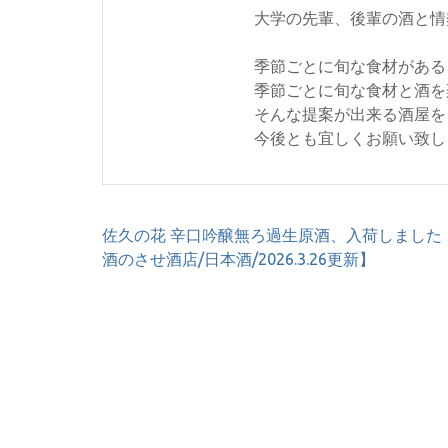
大学の先輩、後輩の酒と情
季節ごとに旬な食材がある
季節ごとに旬な食材と酒を
そんな提案が出来る酒屋を
今後とも宜しくお願い致し
投
佐久の花 辛口吟醸無ろ過生原酒、入荷しました
稿
酒のさせ酒店/日本酒/2026.3.26更新】
ナ
ビ
ゲ
ー
シ
ョ
ン