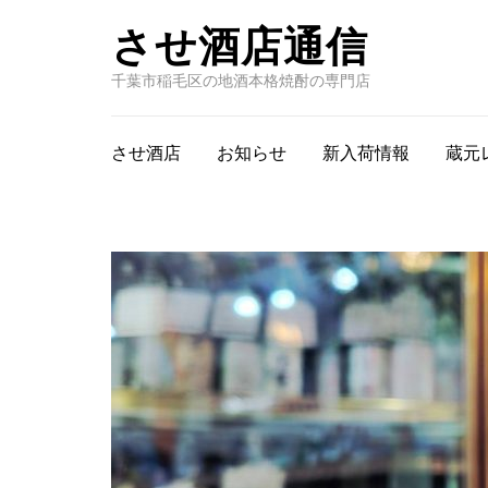
させ酒店通信
千葉市稲毛区の地酒本格焼酎の専門店
させ酒店
お知らせ
新入荷情報
蔵元