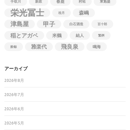
春鹿
手取川
新政
村祐
東魁盛
栄光冨士
森嶋
桂月
津島屋
甲子
白石酒造
百十郎
稲とアガベ
米鶴
結人
繁桝
飛良泉
雅楽代
鳴海
酔鯨
アーカイブ
2026年8月
2026年7月
2026年6月
2026年5月