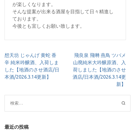
が楽しくなります。
そんな提案が出来る酒屋を目指して日々精進し
ております。
今後とも宜しくお願い致します。
投
想天坊 じゃんげ 黄蛇 香
飛良泉 飛囀 燕鳥 ツバメ
稿
辛 純米吟醸酒、入荷しま
山廃純米大吟醸原酒、入
ナ
した【地酒のさせ酒店/日
荷しました【地酒のさせ
ビ
本酒/2026.3.14更新】
酒店/日本酒/2026.3.14更
ゲ
新】
ー
シ
検
ョ
索:
ン
最近の投稿