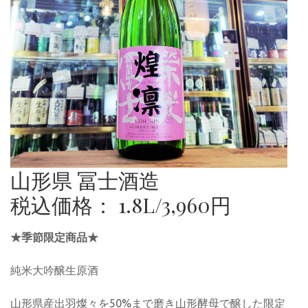
山形県 冨士酒造
税込価格： 1.8L/3,960円
★季節限定商品★
純米大吟醸生原酒
山形県産出羽燦々を50%まで磨き山形酵母で醸した限定