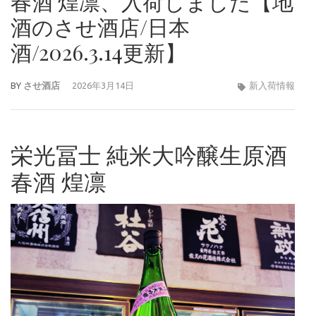
春酒 煌凛、入荷しました【地
酒のさせ酒店/日本
酒/2026.3.14更新】
BY
させ酒店
2026年3月14日
新入荷情報
栄光冨士 純米大吟醸生原酒
春酒 煌凛