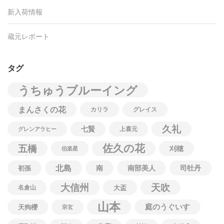
新入荷情報
蔵元レポート
タグ
うちゅうブルーイング
まんさくの花
カリラ
グレイス
久礼
七賢
上喜元
グレンアラヒー
佐久の花
五橋
刈穂
伯楽星
北島
南
南部美人
司牡丹
初孫
大信州
天吹
名倉山
大盃
山本
庭のうぐいす
天狗櫻
宗玄