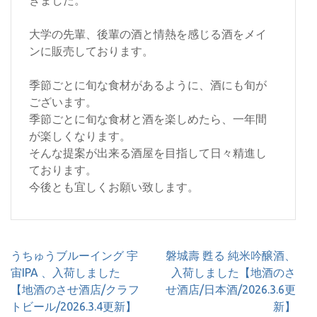
ぎました。
大学の先輩、後輩の酒と情熱を感じる酒をメイ
ンに販売しております。
季節ごとに旬な食材があるように、酒にも旬が
ございます。
季節ごとに旬な食材と酒を楽しめたら、一年間
が楽しくなります。
そんな提案が出来る酒屋を目指して日々精進し
ております。
今後とも宜しくお願い致します。
投
うちゅうブルーイング 宇
磐城壽 甦る 純米吟醸酒、
稿
宙IPA 、入荷しました
入荷しました【地酒のさ
ナ
【地酒のさせ酒店/クラフ
せ酒店/日本酒/2026.3.6更
ビ
トビール/2026.3.4更新】
新】