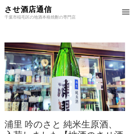
させ酒店通信
千葉市稲毛区の地酒本格焼酎の専門店
浦里 吟のさと 純米生原酒、