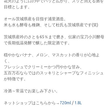
花火のように口の中でパッと広がり、スッと消える酒を
目標とします。
オール茨城県産を目指す浦里酒造。
米も水も酵母も種麹、そして杜氏も茨城県産です(笑)
茨城県産吟のさとを65％まで磨き、伝家の宝刀小川酵母
で長期低温発酵で醸した限定酒です。
穏やかなバナナ、メロン、マスカットの香りが心地よ
く、
フレッシュでクリーミーかつ円やかな甘み、
五百万石ならではのスッキリとシャープなフィニッシュ
が特徴です。
冷酒～常温でお楽しみ下さい。
ネットショップはこちらから→
720ml
/
1.8L