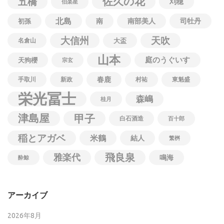
佐久の花
五橋
刈穂
伯楽星
北島
南
南部美人
司牡丹
初孫
大信州
天吹
名倉山
大盃
山本
庭のうぐいす
天狗櫻
宗玄
春鹿
手取川
新政
村祐
東魁盛
栄光冨士
森嶋
桂月
津島屋
甲子
白石酒造
百十郎
稲とアガベ
米鶴
結人
繁桝
飛良泉
雅楽代
鳴海
酔鯨
アーカイブ
2026年8月