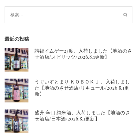
ゲ
ー
検
シ
索:
ョ
ン
最近の投稿
請福イムゲー25度、入荷しました【地酒のさ
せ酒店/スピリッツ/2026.8.1更新】
うぐいすとまり ＫＯＢＯＫＵ 、入荷しまし
た【地酒のさせ酒店/リキュール/2026.8.1更
新】
盛升 辛口 純米酒、入荷しました【地酒のさ
せ酒店/日本酒/2026.8.1更新】