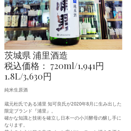
茨城県 浦里酒造
税込価格： 720ml/1,941円
1.8L/3,630円
純米生原酒
蔵元杜氏である浦里 知可良氏が2020年8月に生み出した
限定ブランド『浦里』。
確かな知識と技術を確立し日本一の小川酵母の醸し手に
なります。