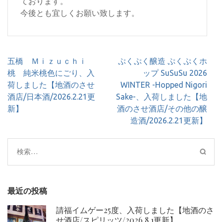
ております。
今後とも宜しくお願い致します。
投
五橋 Ｍｉｚｕｃｈｉ
ぷくぷく醸造 ぷくぷくホ
稿
桃 純米桃色にごり、入
ップ SuSuSu 2026
ナ
荷しました【地酒のさせ
WINTER -Hopped Nigori
ビ
酒店/日本酒/2026.2.21更
Sake-、入荷しました【地
ゲ
新】
酒のさせ酒店/その他の醸
ー
造酒/2026.2.21更新】
シ
ョ
検
ン
索:
最近の投稿
請福イムゲー25度、入荷しました【地酒のさ
せ酒店/スピリッツ/2026.8.1更新】