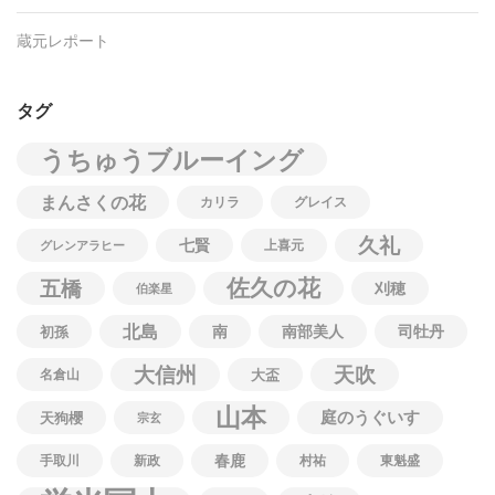
蔵元レポート
タグ
うちゅうブルーイング
まんさくの花
カリラ
グレイス
久礼
七賢
上喜元
グレンアラヒー
佐久の花
五橋
刈穂
伯楽星
北島
南
南部美人
司牡丹
初孫
大信州
天吹
名倉山
大盃
山本
庭のうぐいす
天狗櫻
宗玄
春鹿
手取川
新政
村祐
東魁盛