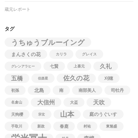
蔵元レポート
タグ
うちゅうブルーイング
まんさくの花
カリラ
グレイス
久礼
七賢
上喜元
グレンアラヒー
佐久の花
五橋
刈穂
伯楽星
北島
南
南部美人
司牡丹
初孫
大信州
天吹
名倉山
大盃
山本
庭のうぐいす
天狗櫻
宗玄
春鹿
手取川
新政
村祐
東魁盛