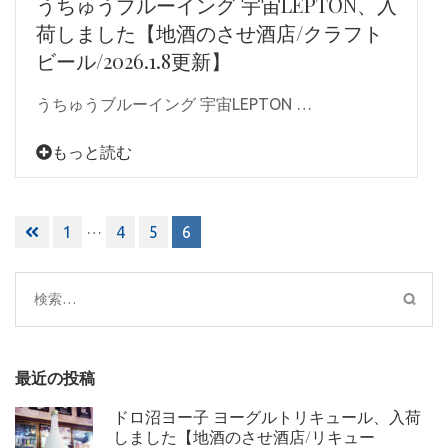
うちゅうブルーイング 宇宙LEPTON、入
荷しました【地酒のさせ酒店/クラフト
ビール/2026.1.8更新】
うちゅうブルーイング 宇宙LEPTON …
もっと読む
投
…
1
4
5
6
稿
ナ
ビ
検
ゲ
索:
ー
シ
最近の投稿
ョ
ン
ドロ沼ヨー子 ヨーグルトリキュール、入荷
しました【地酒のさせ酒店/リキュー