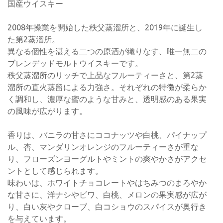
国産ウイスキー
2008年操業を開始した秩父蒸溜所と、2019年に誕生し
た第2蒸溜所。
異なる個性を湛える二つの原酒が織りなす、唯一無二の
ブレンデッドモルトウイスキーです。
秩父蒸溜所のリッチで上品なフルーティーさと、第2蒸
溜所の直火蒸留による力強さ。それぞれの特徴が柔らか
く調和し、濃厚な蜜のような甘みと、透明感のある果実
の風味が広がります。
香りは、バニラの甘さにココナッツや白桃、パイナップ
ル、杏、マンダリンオレンジのフルーティーさが重な
り、フローズンヨーグルトやミントの爽やかさがアクセ
ントとして感じられます。
味わいは、ホワイトチョコレートやはちみつのまろやか
な甘さに、洋ナシやビワ、白桃、メロンの果実感が広が
り、白い灰やクローブ、白コショウのスパイスが奥行き
を与えています。