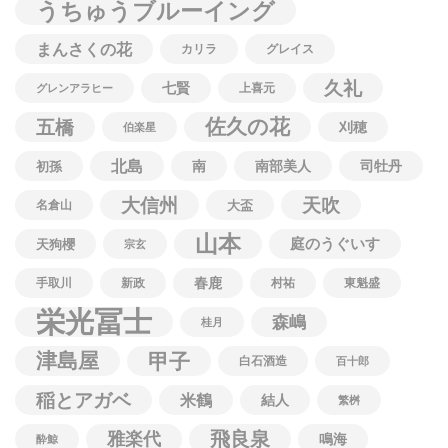
うちゅうブルーイング
まんさくの花
カリラ
グレイス
久礼
七賢
上喜元
グレンアラヒー
佐久の花
五橋
刈穂
伯楽星
北島
南
南部美人
司牡丹
初孫
大信州
天吹
名倉山
大盃
山本
庭のうぐいす
天狗櫻
宗玄
春鹿
手取川
新政
村祐
東魁盛
栄光冨士
森嶋
桂月
津島屋
甲子
白石酒造
百十郎
稲とアガベ
米鶴
結人
繁桝
飛良泉
雅楽代
鳴海
酔鯨