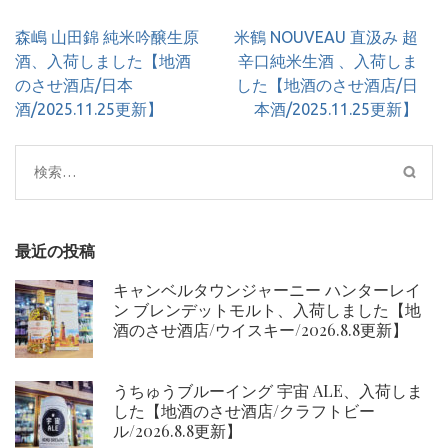
投
森嶋 山田錦 純米吟醸生原
米鶴 NOUVEAU 直汲み 超
稿
酒、入荷しました【地酒
辛口純米生酒 、入荷しま
ナ
のさせ酒店/日本
した【地酒のさせ酒店/日
ビ
酒/2025.11.25更新】
本酒/2025.11.25更新】
ゲ
ー
検
シ
索:
ョ
ン
最近の投稿
キャンベルタウンジャーニー ハンターレイ
ン ブレンデットモルト、入荷しました【地
酒のさせ酒店/ウイスキー/2026.8.8更新】
うちゅうブルーイング 宇宙 ALE、入荷しま
した【地酒のさせ酒店/クラフトビー
ル/2026.8.8更新】