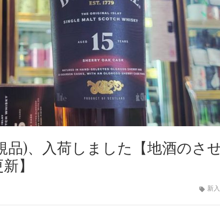
(正規品)、入荷しました【地酒のさ
1更新】
新入