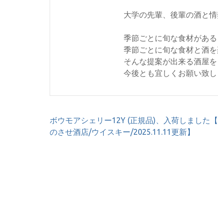
大学の先輩、後輩の酒と情
季節ごとに旬な食材がある
季節ごとに旬な食材と酒を
そんな提案が出来る酒屋を
今後とも宜しくお願い致し
投
ボウモアシェリー12Y (正規品)、入荷しました
稿
のさせ酒店/ウイスキー/2025.11.11更新】
ナ
ビ
ゲ
ー
シ
ョ
ン