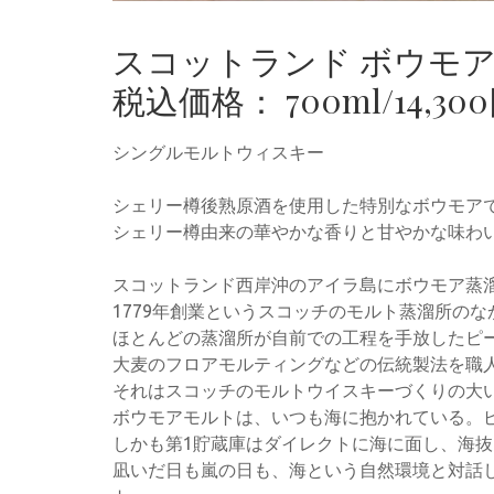
スコットランド ボウモ
税込価格： 700ml/14,30
シングルモルトウィスキー
シェリー樽後熟原酒を使用した特別なボウモア
シェリー樽由来の華やかな香りと甘やかな味わ
スコットランド西岸沖のアイラ島にボウモア蒸
1779年創業というスコッチのモルト蒸溜所の
ほとんどの蒸溜所が自前での工程を手放したピ
大麦のフロアモルティングなどの伝統製法を職
それはスコッチのモルトウイスキーづくりの大
ボウモアモルトは、いつも海に抱かれている。
しかも第1貯蔵庫はダイレクトに海に面し、海抜
凪いだ日も嵐の日も、海という自然環境と対話