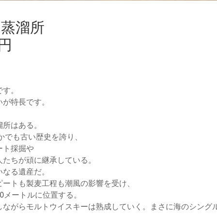
ア蒸溜所
0円
です。
いが特長です。
溜所はある。
なかでも古い歴史を誇り、
ート採掘や
人たちが頑に継承している。
いなる遺産だ。
ピートも製麦工程も潮風の影響を受け、
0メートルに位置する。
しながらモルトウイスキーは熟成していく。まさに海のシング