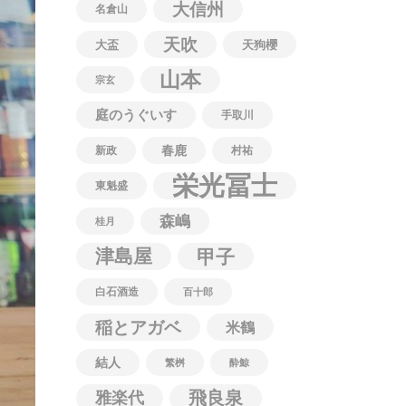
大信州
名倉山
天吹
大盃
天狗櫻
山本
宗玄
庭のうぐいす
手取川
春鹿
新政
村祐
栄光冨士
東魁盛
森嶋
桂月
津島屋
甲子
白石酒造
百十郎
稲とアガベ
米鶴
結人
繁桝
酔鯨
飛良泉
雅楽代