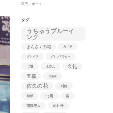
蔵元レポート
タグ
うちゅうブルーイ
ング
まんさくの花
カリラ
グレイス
グレンアラヒー
久礼
七賢
上喜元
五橋
伯楽星
佐久の花
刈穂
北島
南
初孫
南部美人
司牡丹