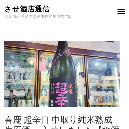
させ酒店通信
千葉市稲毛区の地酒本格焼酎の専門店
春鹿 超辛口 中取り純米熟成