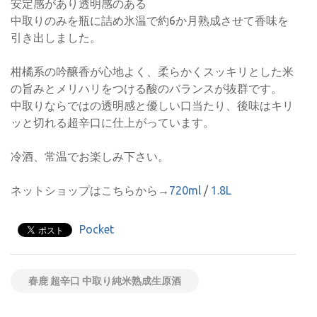
安定感があり透明感のある
中取りのみを瓶に詰め氷温で約6か月熟成させて香味を
引き出しました。
柑橘系の吟醸香が心地よく、柔らかくスッキリとした米
の旨みとメリハリをつける酸のバランスが抜群です。
中取りならではの透明感と優しい口当たり、後味はキリ
ッと切れる超辛口に仕上がっています。
冷酒、常温でお楽しみ下さい。
ネットショップはこちらから→
720ml
/
1.8L
Pocket
春鹿 超辛口 中取り純米熟成生原酒