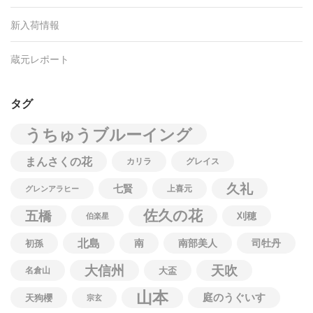
新入荷情報
蔵元レポート
タグ
うちゅうブルーイング
まんさくの花
カリラ
グレイス
久礼
七賢
上喜元
グレンアラヒー
佐久の花
五橋
刈穂
伯楽星
北島
南
南部美人
司牡丹
初孫
大信州
天吹
名倉山
大盃
山本
庭のうぐいす
天狗櫻
宗玄