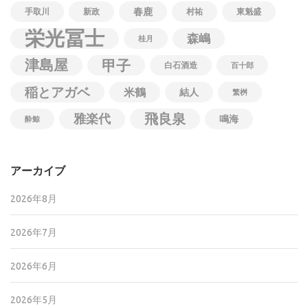
春鹿
手取川
新政
村祐
東魁盛
栄光冨士
森嶋
桂月
津島屋
甲子
白石酒造
百十郎
稲とアガベ
米鶴
結人
繁桝
飛良泉
雅楽代
鳴海
酔鯨
アーカイブ
2026年8月
2026年7月
2026年6月
2026年5月