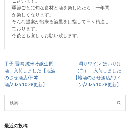
ございます。
季節ごとに旬な食材と酒を楽しめたら、一年間
が楽しくなります。
そんな提案が出来る酒屋を目指して日々精進し
ております。
今後とも宜しくお願い致します。
投
甲子 雷鳴 純米吟醸生原
濁りワイン ほいりげ
稿
酒、入荷しました【地酒
（白）、入荷しました
ナ
のさせ酒店/日本
【地酒のさせ酒店/ワイ
ビ
酒/2025.10.28更新】
ン/2025.10.28更新】
ゲ
ー
検
シ
索:
ョ
ン
最近の投稿