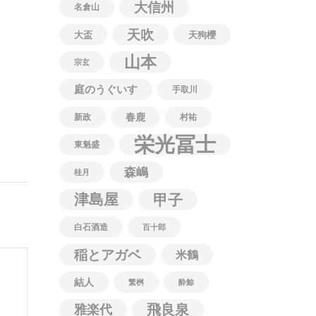
大信州
名倉山
天吹
大盃
天狗櫻
山本
宗玄
、
庭のうぐいす
手取川
春鹿
新政
村祐
栄光冨士
東魁盛
森嶋
桂月
津島屋
甲子
白石酒造
百十郎
稲とアガベ
米鶴
結人
繁桝
酔鯨
飛良泉
雅楽代