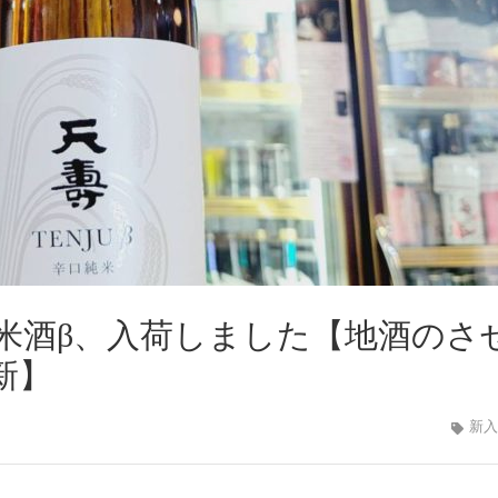
純米酒β、入荷しました【地酒のさ
更新】
新入