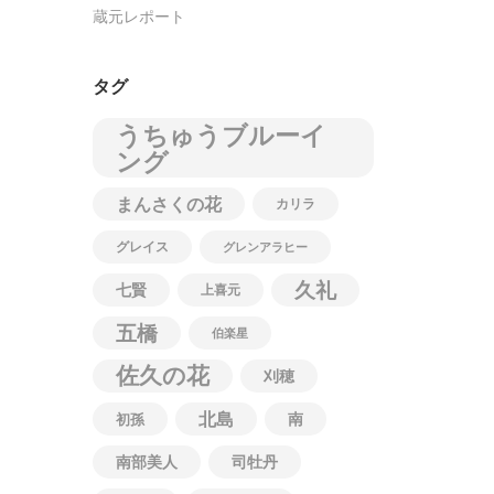
蔵元レポート
タグ
うちゅうブルーイ
ング
まんさくの花
カリラ
グレイス
グレンアラヒー
久礼
七賢
上喜元
五橋
伯楽星
佐久の花
刈穂
北島
南
初孫
南部美人
司牡丹