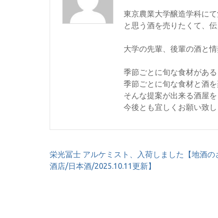
東京農業大学醸造学科にて
と思う酒を売りたくて、伝
大学の先輩、後輩の酒と情
季節ごとに旬な食材がある
季節ごとに旬な食材と酒を
そんな提案が出来る酒屋を
今後とも宜しくお願い致し
投
栄光冨士 アルケミスト、入荷しました【地酒の
稿
酒店/日本酒/2025.10.11更新】
ナ
ビ
ゲ
ー