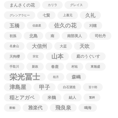
まんさくの花
カリラ
グレイス
久礼
七賢
上喜元
グレンアラヒー
佐久の花
五橋
刈穂
伯楽星
北島
南
南部美人
司牡丹
初孫
大信州
天吹
名倉山
大盃
山本
庭のうぐいす
天狗櫻
宗玄
春鹿
手取川
新政
村祐
東魁盛
栄光冨士
森嶋
桂月
津島屋
甲子
白石酒造
百十郎
稲とアガベ
米鶴
結人
繁桝
飛良泉
雅楽代
鳴海
酔鯨