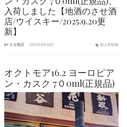
ン・カスク 7０0ml(正規品)、
入荷しました【地酒のさせ酒
店/ウイスキー/2025.9.20更
新】
BY
させ酒店
2025年9月20日
新入荷情報
オクトモア16.2 ヨーロピア
ン・カスク 7０0ml(正規品)