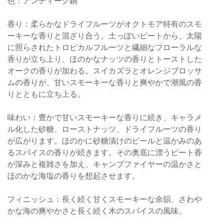
色：アンティーク銅
香り：柔らかなドライフルーツがオクトモア特有のスモ
ーキーな香りと混ざり合う。土っぽいピートから、太陽
に照らされたトロピカルフルーツと繊細なフローラルな
香りが立ち上り、ほのかなナッツの香りとトーストした
オークの香りが加わる。スイカズラとオレンジブロッサ
ムの香りが、甘いスモーキーな香りと爽やかで潮風の香
りとともに立ち上る。
味わい：豊かで甘いスモーキーな香りに続き、キャラメ
ル化した砂糖、ローストナッツ、ドライフルーツの香り
が広がります。ほのかに砂糖漬けのピールと温かみのあ
るスパイスの香りが続きます。その奥底に漂うピート香
が深みと複雑さを加え、キャンプファイヤーの温かさと
ほのかな海塩の香りを想起させます。
フィニッシュ：長く続く甘くスモーキーな余韻、さわや
かな海の爽やかさと長く続く木のスパイスの風味。