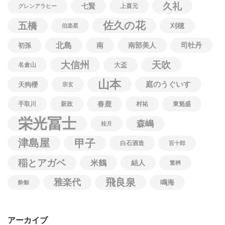
久礼
七賢
上喜元
グレンアラヒー
佐久の花
五橋
刈穂
伯楽星
北島
南
南部美人
司牡丹
初孫
大信州
天吹
名倉山
大盃
山本
庭のうぐいす
天狗櫻
宗玄
春鹿
手取川
新政
村祐
東魁盛
栄光冨士
森嶋
桂月
津島屋
甲子
白石酒造
百十郎
稲とアガベ
米鶴
結人
繁桝
飛良泉
雅楽代
鳴海
酔鯨
アーカイブ