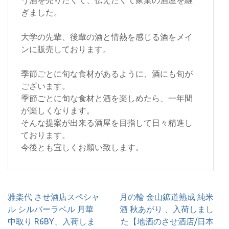
う酒を売りたくて、伝えたくて家業の酒屋を継
ぎました。
大学の先輩、後輩の酒と情熱を感じる酒をメイ
ンに販売しております。
季節ごとに旬な食材があるように、酒にも旬が
ございます。
季節ごとに旬な食材と酒を楽しめたら、一年間
が楽しくなります。
そんな提案が出来る酒屋を目指して日々精進し
ております。
今後とも宜しくお願い致します。
投
雅楽代 させ酒店スペシャ
月の輪 金山鉱道熟成 純米
稿
ル シルバーラベル 月華
酒 秋あがり 、入荷しまし
ナ
中取り R6BY、入荷しま
た【地酒のさせ酒店/日本