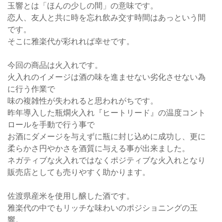
玉響とは「ほんの少しの間」の意味です。
恋人、友人と共に時を忘れ飲み交す時間はあっという間
です。
そこに雅楽代が彩れれば幸せです。
今回の商品は火入れです。
火入れのイメージは酒の味を進ませない劣化させない為
に行う作業で
味の複雑性が失われると思われがちです。
昨年導入した瓶燗火入れ『ヒートリード』の温度コント
ロールを手動で行う事で
お酒にダメージを与えずに瓶に封じ込めに成功し、更に
柔らかさ円やかさを酒質に与える事が出来ました。
ネガティブな火入れではなくポジティブな火入れとなり
販売店としても売りやすく助かります。
佐渡県産米を使用し醸した酒です。
雅楽代の中でもリッチな味わいのポジショニングの玉
響。