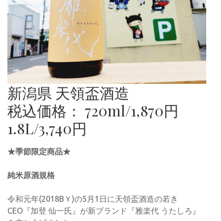
新潟県 天領盃酒造
税込価格： 720ml/1,870円
1.8L/3,740円
★季節限定商品★
純米原酒規格
令和元年(2018BＹ)の5月1日に天領盃酒造の若き
CEO『加登 仙一氏』が新ブランド『雅楽代 うたしろ』