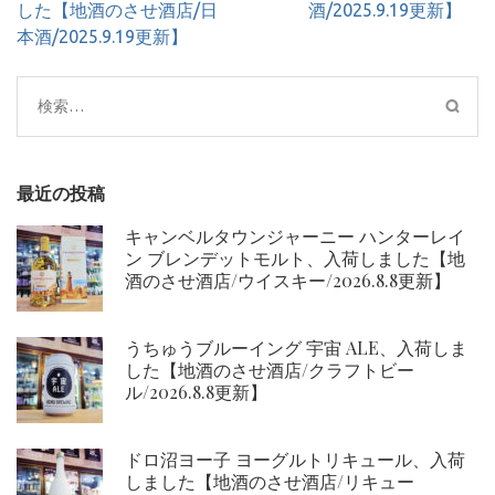
ビ
した【地酒のさせ酒店/日
酒/2025.9.19更新】
ゲ
本酒/2025.9.19更新】
ー
シ
検
ョ
索:
ン
最近の投稿
キャンベルタウンジャーニー ハンターレイ
ン ブレンデットモルト、入荷しました【地
酒のさせ酒店/ウイスキー/2026.8.8更新】
うちゅうブルーイング 宇宙 ALE、入荷しま
した【地酒のさせ酒店/クラフトビー
ル/2026.8.8更新】
ドロ沼ヨー子 ヨーグルトリキュール、入荷
しました【地酒のさせ酒店/リキュー