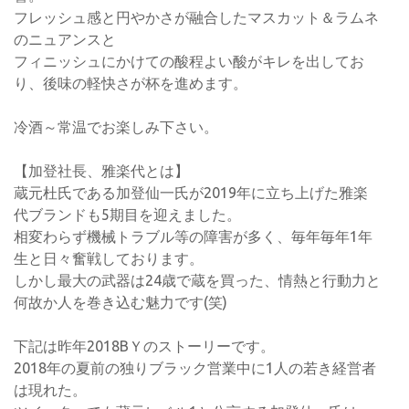
フレッシュ感と円やかさが融合したマスカット＆ラムネ
のニュアンスと
フィニッシュにかけての酸程よい酸がキレを出してお
り、後味の軽快さが杯を進めます。
冷酒～常温でお楽しみ下さい。
【加登社長、雅楽代とは】
蔵元杜氏である加登仙一氏が2019年に立ち上げた雅楽
代ブランドも5期目を迎えました。
相変わらず機械トラブル等の障害が多く、毎年毎年1年
生と日々奮戦しております。
しかし最大の武器は24歳で蔵を買った、情熱と行動力と
何故か人を巻き込む魅力です(笑)
下記は昨年2018BＹのストーリーです。
2018年の夏前の独りブラック営業中に1人の若き経営者
は現れた。