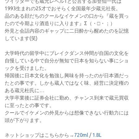
ツイッターでも蔵元レベル1と公言する加登仙一氏は
1993生まれの25才でおそらく全国最年少蔵元社長。
品のある顔だちのクールなイケメンの口から『蔵を買っ
たので今期より酒造りに入ります』Σ（・□・；）
外見と会話内容のギャップに二日酔から醒めたのを記憶
しています(笑)
大学時代の留学中にブレイクダンス仲間が自国の文化を
自慢している中で自分が無知で日本を知らない事にショ
ックを受けました。
帰国後に日本文化を勉強し興味を持ったのが日本酒だっ
たとの事です。しかも蔵人ではなく味、経営に決定権の
ある蔵元杜氏に…
大学卒業後に証券会社に勤め、チャンス到来で蔵元買収
に至ったとの事です。
クールでイケメンの外見からは想像できない行動力には
頭が下がります。
ネットショップはこちらから→
720ml
/
1.8L