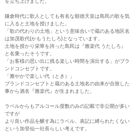
を立ち上げました。
鎌倉時代に歌人としても有名な順徳天皇は島民の歌を気
に入ると土地を授けました。
「歌の代わりの土地」という意味合いで蔵のある地区名
は加茂歌代(かもうたしろ)となっています。
土地を授かり栄華を誇った島民は『雅楽代 うたしろ』
と名乗ったそうです。
「お客様の思い出に残る楽しい時間を演出する」がブラ
ンドコンセプトです。
「雅やかで楽しい代（とき）」
ブランドコンセプトと蔵のある土地名の由来が合致した
事から酒名『雅楽代』が生まれました。
ラベルからもアルコール度数のみの記載で非公開が多い
ですが
より良い作品を醸す為にラベル、表記に縛られたくない
という加登仙一社長らしい考えです。