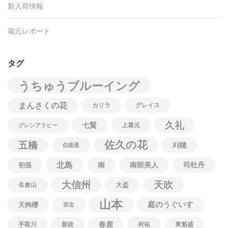
新入荷情報
蔵元レポート
タグ
うちゅうブルーイング
まんさくの花
カリラ
グレイス
久礼
七賢
上喜元
グレンアラヒー
佐久の花
五橋
刈穂
伯楽星
北島
南
南部美人
司牡丹
初孫
大信州
天吹
名倉山
大盃
山本
庭のうぐいす
天狗櫻
宗玄
春鹿
手取川
新政
村祐
東魁盛