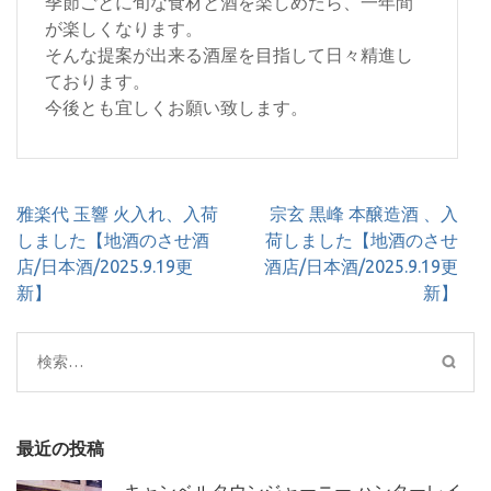
季節ごとに旬な食材と酒を楽しめたら、一年間
が楽しくなります。
そんな提案が出来る酒屋を目指して日々精進し
ております。
今後とも宜しくお願い致します。
投
雅楽代 玉響 火入れ、入荷
宗玄 黒峰 本醸造酒 、入
稿
しました【地酒のさせ酒
荷しました【地酒のさせ
ナ
店/日本酒/2025.9.19更
酒店/日本酒/2025.9.19更
ビ
新】
新】
ゲ
ー
検
シ
索:
ョ
ン
最近の投稿
キャンベルタウンジャーニー ハンターレイ