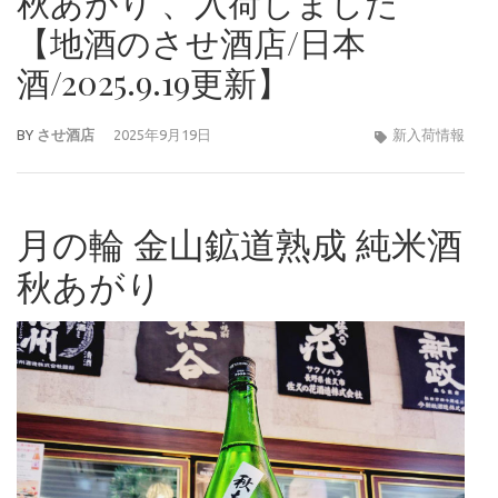
秋あがり 、入荷しました
【地酒のさせ酒店/日本
酒/2025.9.19更新】
BY
させ酒店
2025年9月19日
新入荷情報
月の輪 金山鉱道熟成 純米酒
秋あがり