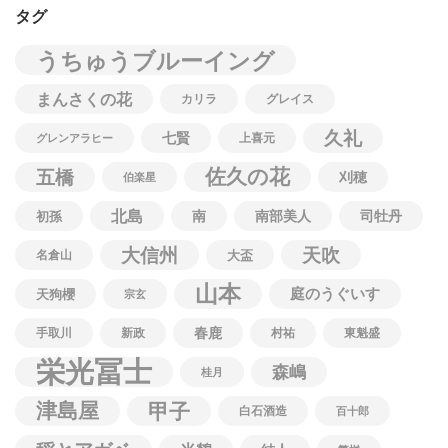
タグ
うちゅうブルーイング
まんさくの花
カリラ
グレイス
久礼
七賢
上喜元
グレンアラヒー
佐久の花
五橋
刈穂
伯楽星
北島
南
南部美人
司牡丹
初孫
大信州
天吹
名倉山
大盃
山本
庭のうぐいす
天狗櫻
宗玄
春鹿
手取川
新政
村祐
東魁盛
栄光冨士
森嶋
桂月
津島屋
甲子
白石酒造
百十郎