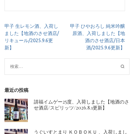
投
甲子 生レモン酒、入荷し
甲子 ひやおろし 純米吟醸
稿
ました【地酒のさせ酒店/
原酒、入荷しました【地
ナ
リキュール/2025.9.6更
酒のさせ酒店/日本
ビ
新】
酒/2025.9.6更新】
ゲ
ー
検
シ
索:
ョ
ン
最近の投稿
請福イムゲー25度、入荷しました【地酒のさ
せ酒店/スピリッツ/2026.8.1更新】
うぐいすとまり ＫＯＢＯＫＵ 、入荷しまし