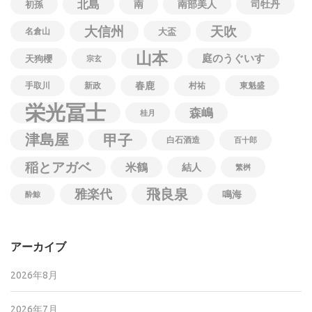
北島
南
南部美人
司牡丹
初孫
大信州
天吹
名倉山
大盃
山本
庭のうぐいす
天狗櫻
宗玄
春鹿
手取川
新政
村祐
東魁盛
栄光冨士
森嶋
桂月
津島屋
甲子
白石酒造
百十郎
稲とアガベ
米鶴
結人
繁桝
飛良泉
雅楽代
鳴海
酔鯨
アーカイブ
2026年8月
2026年7月