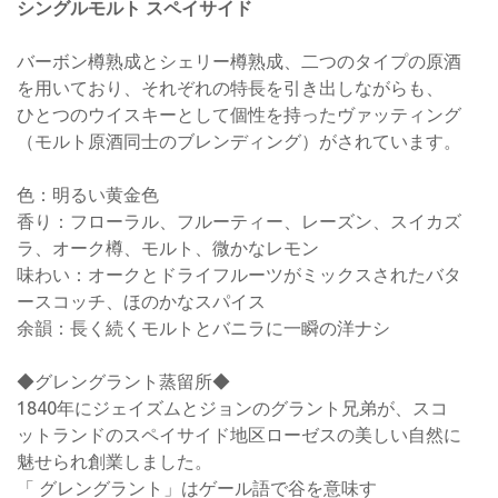
シングルモルト スペイサイド
バーボン樽熟成とシェリー樽熟成、二つのタイプの原酒
を用いており、それぞれの特長を引き出しながらも、
ひとつのウイスキーとして個性を持ったヴァッティング
（モルト原酒同士のブレンディング）がされています。
色：明るい黄金色
香り：フローラル、フルーティー、レーズン、スイカズ
ラ、オーク樽、モルト、微かなレモン
味わい：オークとドライフルーツがミックスされたバタ
ースコッチ、ほのかなスパイス
余韻：長く続くモルトとバニラに一瞬の洋ナシ
◆グレングラント蒸留所◆
1840年にジェイズムとジョンのグラント兄弟が、スコ
ットランドのスペイサイド地区ローゼスの美しい自然に
魅せられ創業しました。
「 グレングラント」はゲール語で谷を意味す