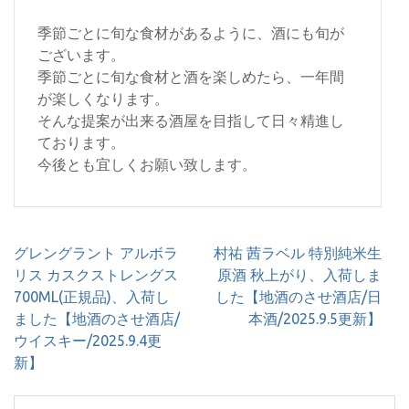
季節ごとに旬な食材があるように、酒にも旬が
ございます。
季節ごとに旬な食材と酒を楽しめたら、一年間
が楽しくなります。
そんな提案が出来る酒屋を目指して日々精進し
ております。
今後とも宜しくお願い致します。
投
グレングラント アルボラ
村祐 茜ラベル 特別純米生
稿
リス カスクストレングス
原酒 秋上がり、入荷しま
ナ
700ML(正規品)、入荷し
した【地酒のさせ酒店/日
ビ
ました【地酒のさせ酒店/
本酒/2025.9.5更新】
ゲ
ウイスキー/2025.9.4更
ー
新】
シ
ョ