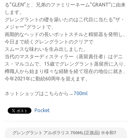
る”GLEN”と、兄弟のファミリーネーム”GRANT”に由来
します。
グレングラントの礎を築いたのは二代目に当たる“ザ・
メジャー”グラントで、
画期的なヘッドの長いポットスチルと精留器を発明し、
今日まで続くグレングラントのクリアで
スムースな味わいを生み出しました。
当代のマスターディスティラー（蒸留責任者）はデニ
ス・マルコムで、15歳でグレングラント蒸留所に入り、
樽職人から始まり様々な経験を経て現在の地位に就き、
今年2021年に勤続60周年を迎えます。
ネットショップはこちらから→
700ml
Pocket
グレングラント アルボラリス 700ML(正規品) ※令和7