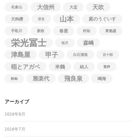
大信州
天吹
名倉山
大盃
山本
庭のうぐいす
天狗櫻
宗玄
春鹿
手取川
新政
村祐
東魁盛
栄光冨士
森嶋
桂月
津島屋
甲子
白石酒造
百十郎
稲とアガベ
米鶴
結人
繁桝
飛良泉
雅楽代
鳴海
酔鯨
アーカイブ
2026年8月
2026年7月