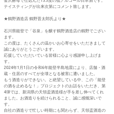
金沢酵母で仕込んだ13.5度の低アルコール日本酒です。
テイスティングが出来次第にコメント致します。
★鶴野酒造店 鶴野晋太郎氏より★
石川県能登で「谷泉」を醸す鶴野酒造店の鶴野でござい
ます。
この度は、たくさんの温かいお心寄せをいただきまして
誠にありがとうございます。
応援していただいている皆様に心より感謝申し上げま
す。
2024年1月1日の令和6年能登半島地震により、店舗・酒
蔵・住居のすべてが全壊となる被害に遭いました。
もう酒造りができない。と絶望している中、この「能登
の酒を止めるな！」プロジェクトのお話をいただき、第
4弾では、新潟県の天領盃酒造様が手を差し伸べてくれ
ました。お酒造りを続けられること、誠に感慨深いで
す。
自社の酒造りで忙しい時期にも関わらず、天領盃酒造の