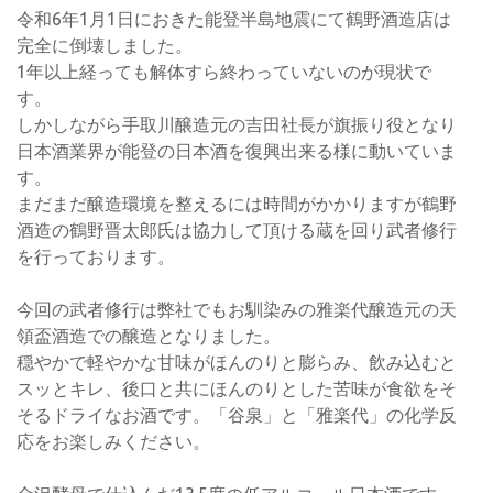
令和6年1月1日におきた能登半島地震にて鶴野酒造店は
完全に倒壊しました。
1年以上経っても解体すら終わっていないのが現状で
す。
しかしながら手取川醸造元の吉田社長が旗振り役となり
日本酒業界が能登の日本酒を復興出来る様に動いていま
す。
まだまだ醸造環境を整えるには時間がかかりますが鶴野
酒造の鶴野晋太郎氏は協力して頂ける蔵を回り武者修行
を行っております。
今回の武者修行は弊社でもお馴染みの雅楽代醸造元の天
領盃酒造での醸造となりました。
穏やかで軽やかな甘味がほんのりと膨らみ、飲み込むと
スッとキレ、後口と共にほんのりとした苦味が食欲をそ
そるドライなお酒です。「谷泉」と「雅楽代」の化学反
応をお楽しみください。