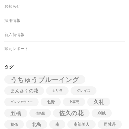
お知らせ
採用情報
新入荷情報
蔵元レポート
タグ
うちゅうブルーイング
まんさくの花
カリラ
グレイス
久礼
七賢
上喜元
グレンアラヒー
佐久の花
五橋
刈穂
伯楽星
北島
南
南部美人
司牡丹
初孫