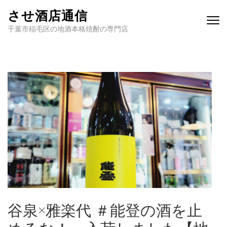
させ酒店通信
千葉市稲毛区の地酒本格焼酎の専門店
谷泉×雅楽代 ＃能登の酒を止