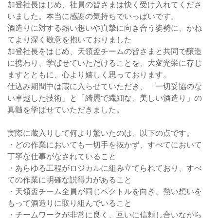
加登社長はじめ、社員の皆さまは快く受け入れてくださ
いました。本当に感謝の気持ちでいっぱいです。
酒造りに対する熱い想いや真摯に向き合う姿勢に、かね
てより深く敬意を抱いておりました
加登社長をはじめ、天領盃チームの皆さまと共同で醸造
に携わり、学ばせていただけることを、大変光栄に存じ
ますとともに、心より嬉しく思っております。
仕込み期間中は蔵に入らせていただき、「一切妥協のな
い卓越した技術」と「綺麗で繊細な、美しい酒造り」の
真髄を学ばせていただきました。
実際に蔵入りして何より驚いたのは、以下の点です。
・どの作業においても一切手を抜かず、すべてにおいて
丁寧な仕事がなされていること
・あらゆる工程がロジカルに組み立てられており、すべ
ての作業に明確な説得力があること
・天領盃チーム全員が同じベクトルを向き、熱い想いを
もって酒造りに取り組んでいること
・チームワークが非常に良く、互いに信頼し合いながら