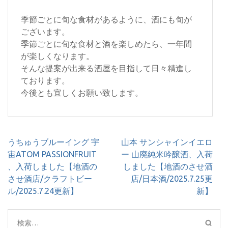
季節ごとに旬な食材があるように、酒にも旬が
ございます。
季節ごとに旬な食材と酒を楽しめたら、一年間
が楽しくなります。
そんな提案が出来る酒屋を目指して日々精進し
ております。
今後とも宜しくお願い致します。
投
うちゅうブルーイング 宇
山本 サンシャインイエロ
稿
宙ATOM PASSIONFRUIT
ー 山廃純米吟醸酒、入荷
ナ
、入荷しました【地酒の
しました【地酒のさせ酒
ビ
させ酒店/クラフトビー
店/日本酒/2025.7.25更
ゲ
ル/2025.7.24更新】
新】
ー
シ
検
ョ