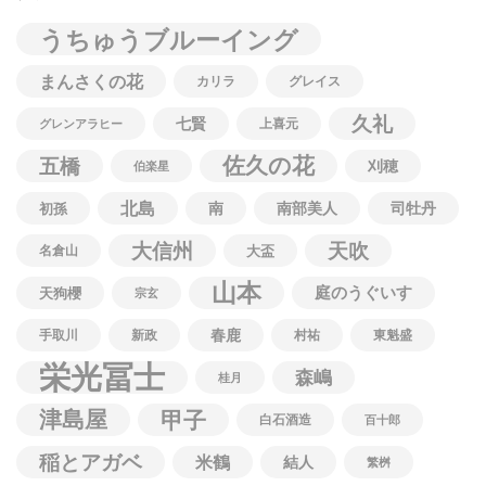
うちゅうブルーイング
まんさくの花
カリラ
グレイス
久礼
七賢
上喜元
グレンアラヒー
佐久の花
五橋
刈穂
伯楽星
北島
南
南部美人
司牡丹
初孫
大信州
天吹
名倉山
大盃
山本
庭のうぐいす
天狗櫻
宗玄
春鹿
手取川
新政
村祐
東魁盛
栄光冨士
森嶋
桂月
津島屋
甲子
白石酒造
百十郎
稲とアガベ
米鶴
結人
繁桝