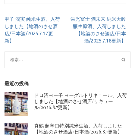
投
甲子 潤実 純米生酒、入荷
栄光冨士 酒未来 純米大吟
稿
しました【地酒のさせ酒
醸生原酒、入荷しました
ナ
店/日本酒/2025.7.17更
【地酒のさせ酒店/日本
ビ
新】
酒/2025.7.18更新】
ゲ
ー
検
シ
索:
ョ
ン
最近の投稿
ドロ沼ヨー子 ヨーグルトリキュール、入荷
しました【地酒のさせ酒店/リキュー
ル/2026.8.7更新】
真鶴 超辛口特別純米生酒、入荷しました
【地酒のさせ酒店/日本酒/2026.8.7更新】