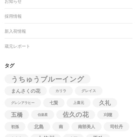
お知らせ
採用情報
新入荷情報
蔵元レポート
タグ
うちゅうブルーイング
まんさくの花
カリラ
グレイス
久礼
七賢
上喜元
グレンアラヒー
佐久の花
五橋
刈穂
伯楽星
北島
南
南部美人
司牡丹
初孫