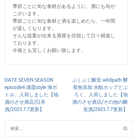
季節ごとに旬な食材があるように、酒にも旬が
ございます。
季節ごとに旬な食材と酒を楽しめたら、一年間
が楽しくなります。
そんな提案が出来る酒屋を目指して日々精進し
ております。
今後とも宜しくお願い致します。
投
DATE SEVEN SEASON
ぷくぷく醸造 wildpath 酵
稿
episode4 浦霞style 海ボ
母無添加 水酛ホップどぶ
ナ
トル、入荷しました【地
ろく、入荷しました【地
ビ
酒のさせ酒店/日本
酒のさせ酒店/その他の醸
ゲ
酒/2025.7.7更新】
造酒/2025.7.7更新】
ー
シ
検
ョ
索: