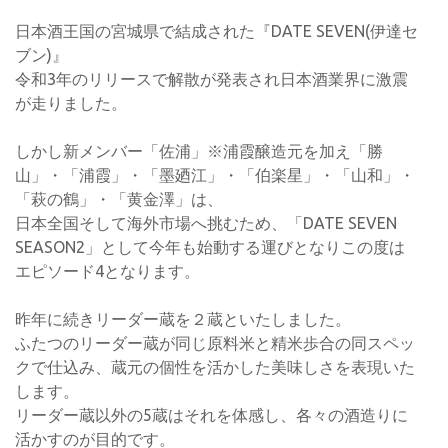
日本酒王国の宮城県で結成された『DATE SEVEN(伊達セ
ブン)』
令和3年のリリースで解散が発表され日本酒業界に激震
が走りました。
しかし新メンバー「佐浦」※浦霞醸造元を加え「勝
山」・「浦霞」・「墨廼江」・「伯楽星」・「山和」・
「萩の鶴」・「黄金澤」は、
日本全国そして海外市場へ挑むため、「DATE SEVEN
SEASON2」として今年も始動する運びとなりこの度は
エピソード4となります。
昨年に続きリーダー蔵を２蔵といたしました。
ふたつのリーダー蔵が同じ原料米と精米歩合の同スペッ
クで仕込み、蔵元の個性を活かした美味しさを表現いた
します。
リーダー蔵以外の5蔵はそれを体感し、各々の酒造りに
活かすのが目的です。