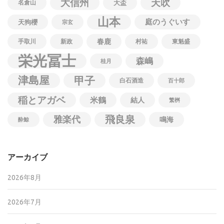
大信州
天吹
名倉山
大盃
山本
庭のうぐいす
天狗櫻
宗玄
春鹿
手取川
新政
村祐
東魁盛
栄光冨士
森嶋
桂月
津島屋
甲子
白石酒造
百十郎
稲とアガベ
米鶴
結人
繁桝
飛良泉
雅楽代
鳴海
酔鯨
アーカイブ
2026年8月
2026年7月