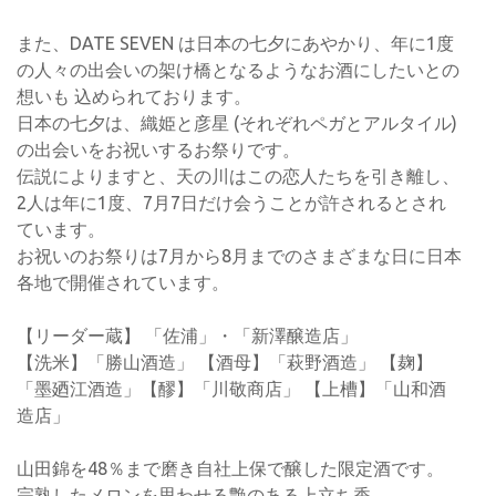
また、DATE SEVEN は日本の七夕にあやかり、年に1度
の人々の出会いの架け橋となるようなお酒にしたいとの
想いも 込められております。
日本の七夕は、織姫と彦星 (それぞれペガとアルタイル)
の出会いをお祝いするお祭りです。
伝説によりますと、天の川はこの恋人たちを引き離し、
2人は年に1度、7月7日だけ会うことが許されるとされ
ています。
お祝いのお祭りは7月から8月までのさまざまな日に日本
各地で開催されています。
【リーダー蔵】 「佐浦」・「新澤醸造店」
【洗米】「勝山酒造」 【酒母】「萩野酒造」 【麹】
「墨廼江酒造」【醪】「川敬商店」 【上槽】「山和酒
造店」
山田錦を48％まで磨き自社上保で醸した限定酒です。
完熟したメロンを思わせる艶のある上立ち香。