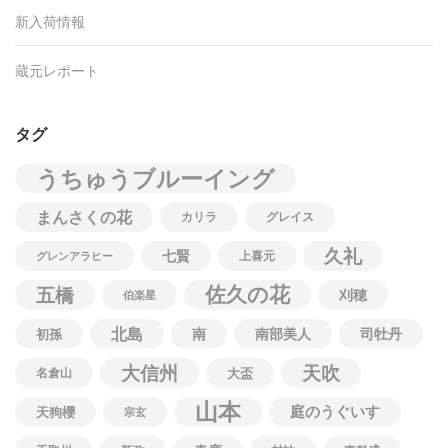
新入荷情報
蔵元レポート
タグ
うちゅうブルーイング
まんさくの花
カリラ
グレイス
久礼
七賢
上喜元
グレンアラヒー
佐久の花
五橋
刈穂
伯楽星
北島
南
南部美人
司牡丹
初孫
大信州
天吹
名倉山
大盃
山本
庭のうぐいす
天狗櫻
宗玄