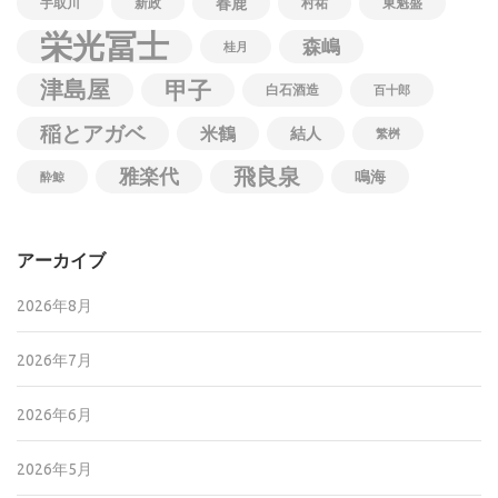
春鹿
手取川
新政
村祐
東魁盛
栄光冨士
森嶋
桂月
津島屋
甲子
白石酒造
百十郎
稲とアガベ
米鶴
結人
繁桝
飛良泉
雅楽代
鳴海
酔鯨
アーカイブ
2026年8月
2026年7月
2026年6月
2026年5月