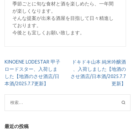
季節ごとに旬な食材と酒を楽しめたら、一年間
が楽しくなります。
そんな提案が出来る酒屋を目指して日々精進し
ております。
今後とも宜しくお願い致します。
投
KINOENE LODESTAR 甲子
ドキドキ山本 純米吟醸酒
稿
ロードスター、入荷しま
、入荷しました【地酒の
ナ
した【地酒のさせ酒店/日
させ酒店/日本酒/2025.7.7
ビ
本酒/2025.7.7更新】
更新】
ゲ
ー
検
シ
索:
ョ
ン
最近の投稿