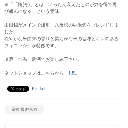
※『「甦(そ)」とは、いったん衰えたものが力を得て再
び盛んになる、という意味
山田錦がメインで雄町、八反錦の純米酒をブレンドしま
した。
穏やかな米由来の香りと柔らかな米の旨味とキレのある
フィニッシュが特徴です。
冷酒、常温、燗酒でお楽しみ下さい。
ネットショップはこちらから→
1.8L
Pocket
宗玄 甦 純米酒