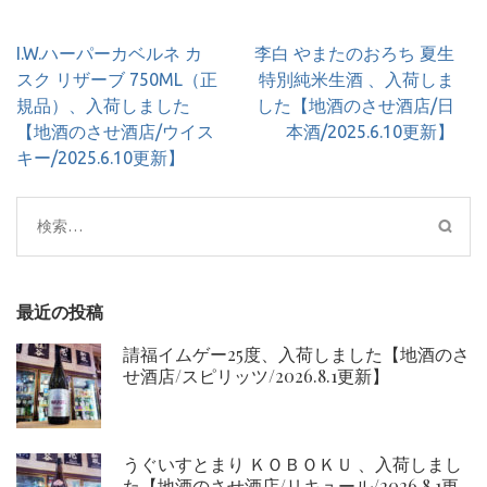
投
I.W.ハーパーカベルネ カ
李白 やまたのおろち 夏生
稿
スク リザーブ 750ML（正
特別純米生酒 、入荷しま
ナ
規品）、入荷しました
した【地酒のさせ酒店/日
ビ
【地酒のさせ酒店/ウイス
本酒/2025.6.10更新】
ゲ
キー/2025.6.10更新】
ー
シ
検
ョ
索:
ン
最近の投稿
請福イムゲー25度、入荷しました【地酒のさ
せ酒店/スピリッツ/2026.8.1更新】
うぐいすとまり ＫＯＢＯＫＵ 、入荷しまし
た【地酒のさせ酒店/リキュール/2026.8.1更