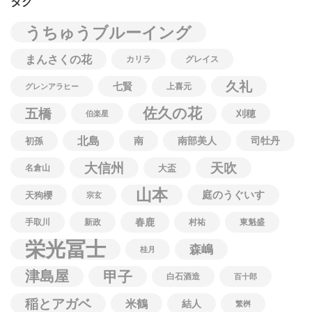
タグ
うちゅうブルーイング
まんさくの花
カリラ
グレイス
久礼
七賢
上喜元
グレンアラヒー
佐久の花
五橋
刈穂
伯楽星
北島
南
南部美人
司牡丹
初孫
大信州
天吹
名倉山
大盃
山本
庭のうぐいす
天狗櫻
宗玄
春鹿
手取川
新政
村祐
東魁盛
栄光冨士
森嶋
桂月
津島屋
甲子
白石酒造
百十郎
稲とアガベ
米鶴
結人
繁桝