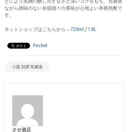
とにより黒麹の醸し出す甘さと深いコクをもち、荒濾過
ながら雑味のない余韻嫋々の香味が心地よい本格焼酎で
す。
ネットショップはこちらから→
720ml
/
1.8L
Pocket
小鹿 別撰 荒濾過
させ酒店