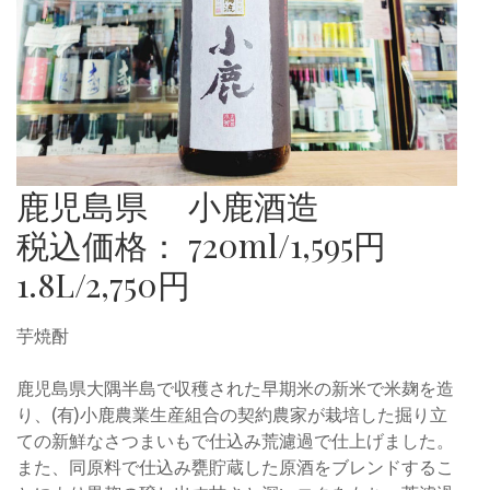
鹿児島県 小鹿酒造
税込価格： 720ml/1,595円
1.8L/2,750円
芋焼酎
鹿児島県大隅半島で収穫された早期米の新米で米麹を造
り、(有)小鹿農業生産組合の契約農家が栽培した掘り立
ての新鮮なさつまいもで仕込み荒濾過で仕上げました。
また、同原料で仕込み甕貯蔵した原酒をブレンドするこ