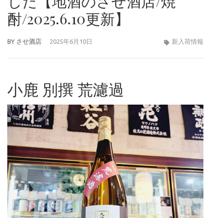
した【地酒のさせ酒店/焼
酎/2025.6.10更新】
BY
させ酒店
2025年6月10日
新入荷情報
小鹿 別撰 荒濾過