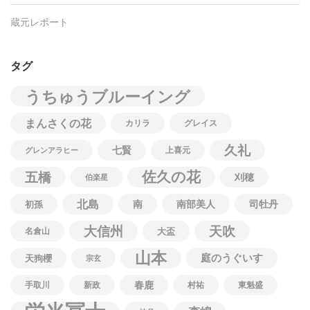
蔵元レポート
タグ
うちゅうブルーイング
まんさくの花
カリラ
グレイス
久礼
七賢
上喜元
グレンアラヒー
佐久の花
五橋
刈穂
伯楽星
北島
南
南部美人
司牡丹
初孫
大信州
天吹
名倉山
大盃
山本
庭のうぐいす
天狗櫻
宗玄
春鹿
手取川
新政
村祐
東魁盛