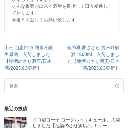
そんな提案が出来る酒屋を目指して日々精進し
ております。
今後とも宜しくお願い致します。
投
山三 山恵錦55 純米吟醸
菊の里 夢ささら 純米吟醸
稿
生原酒、入荷しました
酒 1800ml、入荷しまし
ナ
【地酒のさせ酒店/日本
た【地酒のさせ酒店/日本
ビ
酒/2025.6.3更新】
酒/2025.6.3更新】
ゲ
ー
検
シ
索:
ョ
ン
最近の投稿
ドロ沼ヨー子 ヨーグルトリキュール、入荷
しました【地酒のさせ酒店/リキュー