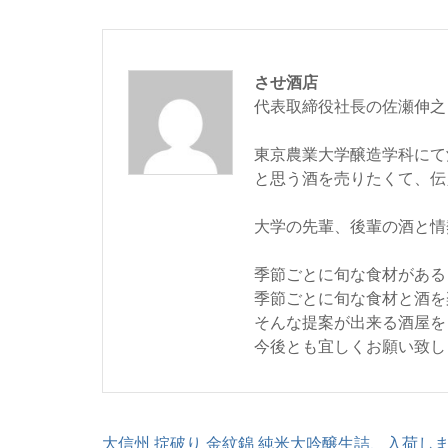
させ酒店
代表取締役社長の佐瀬伸之
東京農業大学醸造学科にて
と思う酒を売りたくて、伝
大学の先輩、後輩の酒と情
季節ごとに旬な食材がある
季節ごとに旬な食材と酒を
そんな提案が出来る酒屋を
今後とも宜しくお願い致し
投
大信州 掟破り 金紋錦 純米大吟醸生詰、入荷し