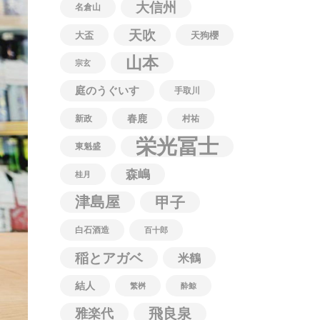
大信州
名倉山
天吹
大盃
天狗櫻
山本
宗玄
庭のうぐいす
手取川
春鹿
新政
村祐
栄光冨士
東魁盛
森嶋
桂月
津島屋
甲子
白石酒造
百十郎
稲とアガベ
米鶴
結人
繁桝
酔鯨
飛良泉
雅楽代