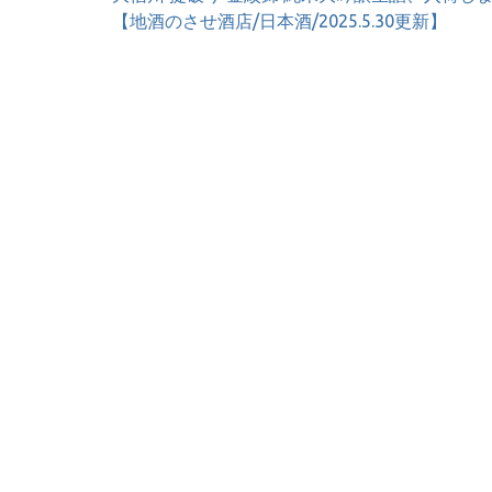
稿
【地酒のさせ酒店/日本酒/2025.5.30更新】
ナ
ビ
ゲ
ー
シ
ョ
ン