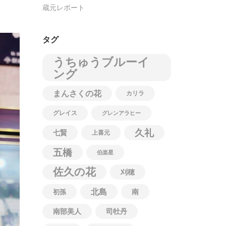
蔵元レポート
タグ
うちゅうブルーイ
ング
まんさくの花
カリラ
グレイス
グレンアラヒー
久礼
七賢
上喜元
五橋
伯楽星
佐久の花
刈穂
北島
南
初孫
南部美人
司牡丹