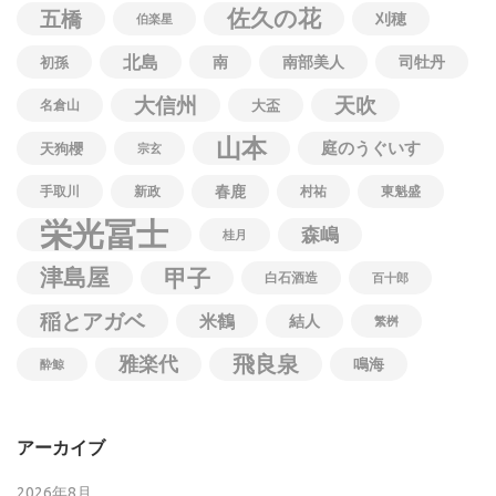
佐久の花
五橋
刈穂
伯楽星
北島
南
南部美人
司牡丹
初孫
大信州
天吹
名倉山
大盃
山本
庭のうぐいす
天狗櫻
宗玄
春鹿
手取川
新政
村祐
東魁盛
栄光冨士
森嶋
桂月
津島屋
甲子
白石酒造
百十郎
稲とアガベ
米鶴
結人
繁桝
飛良泉
雅楽代
鳴海
酔鯨
アーカイブ
2026年8月