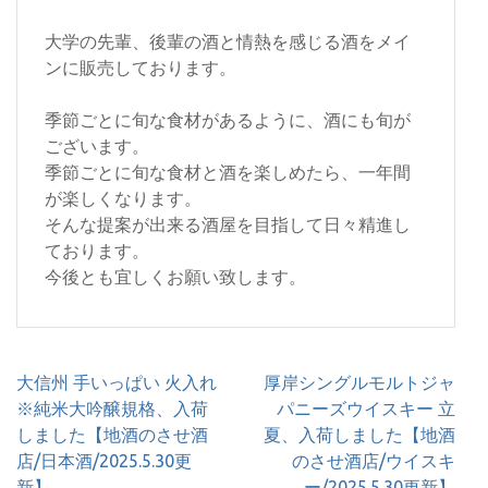
大学の先輩、後輩の酒と情熱を感じる酒をメイ
ンに販売しております。
季節ごとに旬な食材があるように、酒にも旬が
ございます。
季節ごとに旬な食材と酒を楽しめたら、一年間
が楽しくなります。
そんな提案が出来る酒屋を目指して日々精進し
ております。
今後とも宜しくお願い致します。
投
大信州 手いっぱい 火入れ
厚岸シングルモルトジャ
稿
※純米大吟醸規格、入荷
パニーズウイスキー 立
ナ
しました【地酒のさせ酒
夏、入荷しました【地酒
ビ
店/日本酒/2025.5.30更
のさせ酒店/ウイスキ
ゲ
新】
ー/2025.5.30更新】