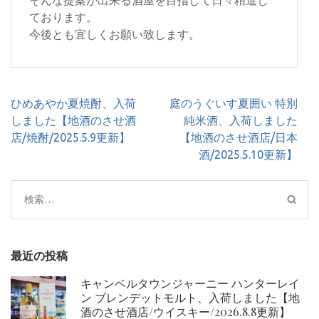
そんな提案が出来る酒屋を目指して日々精進し
ております。
今後とも宜しくお願い致します。
投
ひめあやか夏焼酎、入荷
庭のうぐいす夏囲い 特別
稿
しました【地酒のさせ酒
純米酒、入荷しました
ナ
店/焼酎/2025.5.9更新】
【地酒のさせ酒店/日本
ビ
酒/2025.5.10更新】
ゲ
ー
検
シ
索:
ョ
ン
最近の投稿
キャンベルタウンジャーニー ハンターレイ
ン ブレンデットモルト、入荷しました【地
酒のさせ酒店/ウイスキー/2026.8.8更新】