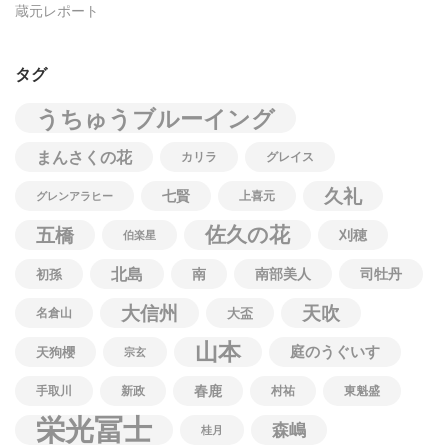
蔵元レポート
タグ
うちゅうブルーイング
まんさくの花
カリラ
グレイス
久礼
七賢
上喜元
グレンアラヒー
佐久の花
五橋
刈穂
伯楽星
北島
南
南部美人
司牡丹
初孫
大信州
天吹
名倉山
大盃
山本
庭のうぐいす
天狗櫻
宗玄
春鹿
手取川
新政
村祐
東魁盛
栄光冨士
森嶋
桂月