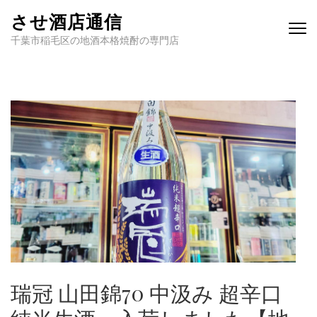
させ酒店通信
千葉市稲毛区の地酒本格焼酎の専門店
瑞冠 山田錦70 中汲み 超辛口