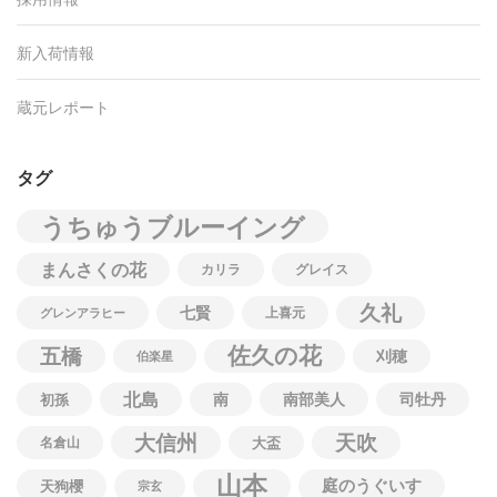
新入荷情報
蔵元レポート
タグ
うちゅうブルーイング
まんさくの花
カリラ
グレイス
久礼
七賢
上喜元
グレンアラヒー
佐久の花
五橋
刈穂
伯楽星
北島
南
南部美人
司牡丹
初孫
大信州
天吹
名倉山
大盃
山本
庭のうぐいす
天狗櫻
宗玄