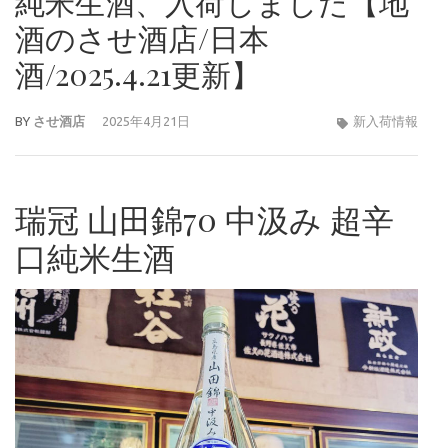
純米生酒、入荷しました【地
酒のさせ酒店/日本
酒/2025.4.21更新】
BY
させ酒店
2025年4月21日
新入荷情報
瑞冠 山田錦70 中汲み 超辛
口純米生酒