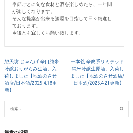
季節ごとに旬な食材と酒を楽しめたら、一年間
が楽しくなります。
そんな提案が出来る酒屋を目指して日々精進し
ております。
今後とも宜しくお願い致します。
投
想天坊 じゃんげ 辛口純米
一本義 辛爽系リミテッド
稿
吟醸おりがらみ生酒、入
純米吟醸生原酒、入荷し
ナ
荷しました【地酒のさせ
ました【地酒のさせ酒店/
ビ
酒店/日本酒/2025.4.18更
日本酒/2025.4.21更新】
ゲ
新】
ー
シ
検
ョ
索:
ン
最近の投稿