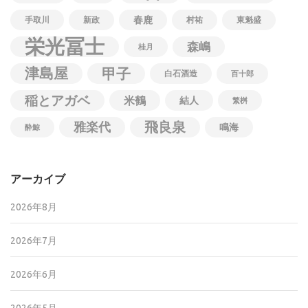
春鹿
手取川
新政
村祐
東魁盛
栄光冨士
森嶋
桂月
津島屋
甲子
白石酒造
百十郎
稲とアガベ
米鶴
結人
繁桝
飛良泉
雅楽代
鳴海
酔鯨
アーカイブ
2026年8月
2026年7月
2026年6月