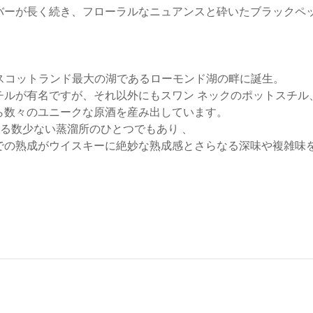
バーが長く続き、フローラルなニュアンスと砕いたブラックペ
て、スコットランド最大の湖であるローモンド湖の畔に誕生。
チルが有名ですが、それ以外にもスワン ネックのポットスチル
ら数々のユニークな原酒を産み出しています。
する数少ない蒸溜所のひとつでもあり 、
での熟成がウイスキーに絶妙な熟成感とさらなる深味や複雑味