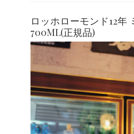
ロッホローモンド12年
700ML(正規品)