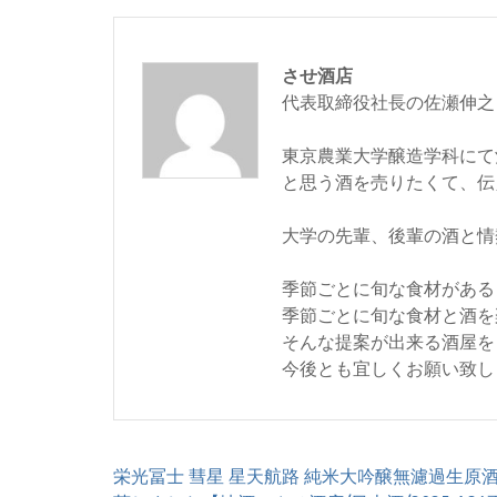
させ酒店
代表取締役社長の佐瀬伸之
東京農業大学醸造学科にて
と思う酒を売りたくて、伝
大学の先輩、後輩の酒と情
季節ごとに旬な食材がある
季節ごとに旬な食材と酒を
そんな提案が出来る酒屋を
今後とも宜しくお願い致し
投
栄光冨士 彗星 星天航路 純米大吟醸無濾過生原