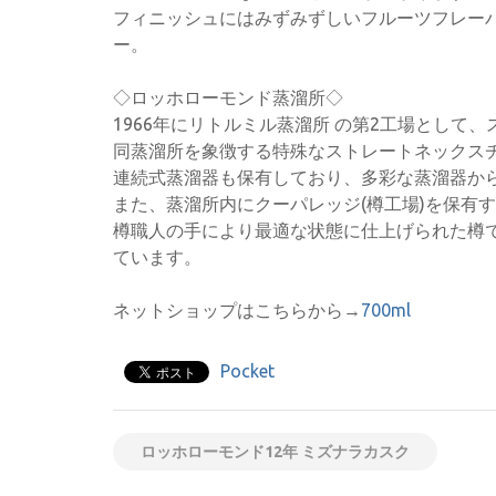
フィニッシュにはみずみずしいフルーツフレー
ー。
◇ロッホローモンド蒸溜所◇
1966年にリトルミル蒸溜所 の第2工場とし
同蒸溜所を象徴する特殊なストレートネックス
連続式蒸溜器も保有しており、多彩な蒸溜器か
また、蒸溜所内にクーパレッジ(樽工場)を保有
樽職人の手により最適な状態に仕上げられた樽
ています。
ネットショップはこちらから→
700ml
Pocket
ロッホローモンド12年 ミズナラカスク