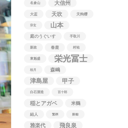
大信州
名倉山
天吹
大盃
天狗櫻
山本
宗玄
庭のうぐいす
手取川
春鹿
新政
村祐
栄光冨士
東魁盛
森嶋
桂月
津島屋
甲子
白石酒造
百十郎
稲とアガベ
米鶴
結人
繁桝
酔鯨
飛良泉
雅楽代