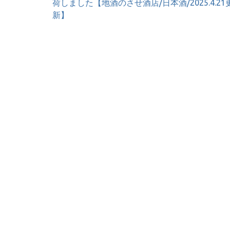
稿
荷しました【地酒のさせ酒店/日本酒/2025.4.21
ナ
新】
ビ
ゲ
ー
シ
ョ
ン