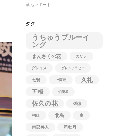
蔵元レポート
タグ
うちゅうブルーイ
ング
まんさくの花
カリラ
グレイス
グレンアラヒー
久礼
七賢
上喜元
五橋
伯楽星
佐久の花
刈穂
北島
南
初孫
南部美人
司牡丹