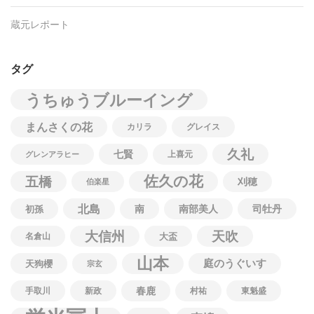
蔵元レポート
タグ
うちゅうブルーイング
まんさくの花
カリラ
グレイス
久礼
七賢
上喜元
グレンアラヒー
佐久の花
五橋
刈穂
伯楽星
北島
南
南部美人
司牡丹
初孫
大信州
天吹
名倉山
大盃
山本
庭のうぐいす
天狗櫻
宗玄
春鹿
手取川
新政
村祐
東魁盛