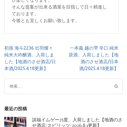
が楽しくなります。
そんな提案が出来る酒屋を目指して日々精進し
ております。
今後とも宜しくお願い致します。
投
初孫 海斗2236 出羽燦々
一本義 越の雫 辛口 純米
稿
純米大吟醸酒、入荷しま
原酒、入荷しました【地
ナ
した【地酒のさせ酒店/日
酒のさせ酒店/日本
ビ
本酒/2025.4.18更新】
酒/2025.4.18更新】
ゲ
ー
検
シ
索:
ョ
ン
最近の投稿
請福イムゲー25度、入荷しました【地酒のさ
せ酒店/スピリッツ/2026.8.1更新】