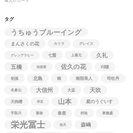
蔵元レポート
タグ
うちゅうブルーイング
まんさくの花
カリラ
グレイス
久礼
七賢
上喜元
グレンアラヒー
佐久の花
五橋
刈穂
伯楽星
北島
南
南部美人
司牡丹
初孫
大信州
天吹
名倉山
大盃
山本
庭のうぐいす
天狗櫻
宗玄
春鹿
手取川
新政
村祐
東魁盛
栄光冨士
森嶋
桂月