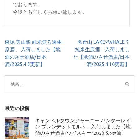
ております。
今後とも宜しくお願い致します。
投
森嶋 美山錦 純米無ろ過生
名倉山 LAKE×WHALE？
稿
原酒 、入荷しました【地
純米生原酒、入荷しまし
ナ
酒のさせ酒店/日本
た【地酒のさせ酒店/日本
ビ
酒/2025.4.5更新】
酒/2025.4.10更新】
ゲ
ー
検
シ
索:
ョ
ン
最近の投稿
キャンベルタウンジャーニー ハンターレイ
ン ブレンデットモルト、入荷しました【地
酒のさせ酒店/ウイスキー/2026.8.8更新】