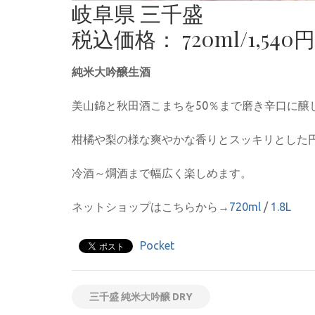
岐阜県 三千盛
税込価格： 720ml/1,540円 1
純米大吟醸生酒
美山錦と秋田酒こまちを50％まで磨き辛口に醸
柑橘や梨の様な爽やかな香りとスッキリとした
冷酒～燗酒まで幅広く楽しめます。
ネットショップはこちらから→
720ml
/
1.8L
Pocket
三千盛 純米大吟醸 DRY