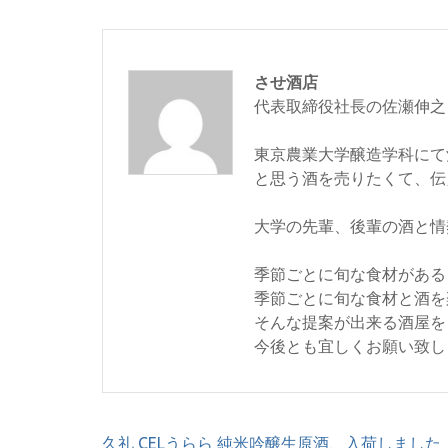
させ酒店
代表取締役社長の佐瀬伸之
東京農業大学醸造学科にて
と思う酒を売りたくて、伝
大学の先輩、後輩の酒と情
季節ごとに旬な食材がある
季節ごとに旬な食材と酒を
そんな提案が出来る酒屋を
今後とも宜しくお願い致し
投
久礼 CELうらら 純米吟醸生原酒、入荷しました