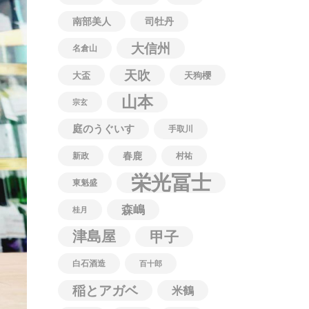
南部美人
司牡丹
大信州
名倉山
天吹
大盃
天狗櫻
山本
宗玄
庭のうぐいす
手取川
春鹿
新政
村祐
栄光冨士
東魁盛
森嶋
桂月
津島屋
甲子
白石酒造
百十郎
稲とアガベ
米鶴