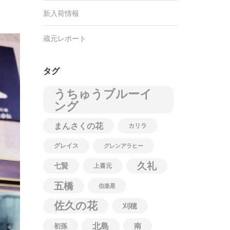
新入荷情報
蔵元レポート
タグ
うちゅうブルーイ
ング
まんさくの花
カリラ
グレイス
グレンアラヒー
久礼
七賢
上喜元
五橋
伯楽星
佐久の花
刈穂
北島
南
初孫