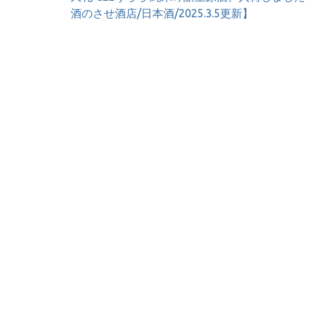
稿
酒のさせ酒店/日本酒/2025.3.5更新】
ナ
ビ
ゲ
ー
シ
ョ
ン