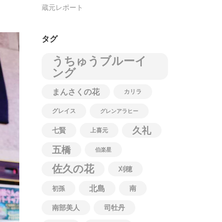
蔵元レポート
タグ
うちゅうブルーイ
ング
まんさくの花
カリラ
グレイス
グレンアラヒー
久礼
七賢
上喜元
五橋
伯楽星
佐久の花
刈穂
北島
南
初孫
南部美人
司牡丹