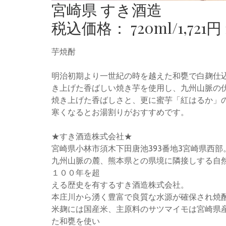
宮崎県 すき酒造
税込価格： 720ml/1,721円 1
芋焼酎
明治初期より一世紀の時を越えた和甕で白麹仕
き上げた香ばしい焼き芋を使用し、九州山脈の
焼き上げた香ばしさと、更に蜜芋「紅はるか」
寒くなるとお湯割りがおすすめです。
★すき酒造株式会社★
宮崎県小林市須木下田唐池393番地3宮崎県西部
九州山脈の麓、熊本県との県境に隣接しする自
１００年を超
える歴史を有するすき酒造株式会社。
本庄川から湧く豊富で良質な水源が確保され焼
米麹には国産米、主原料のサツマイモは宮崎県
た和甕を使い