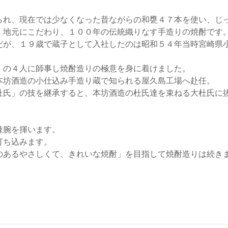
られ、現在では少なくなった昔ながらの和甕４７本を使い、じ
、地元にこだわり、１００年の伝統織りなす手造りの焼酎です
だが、１９歳で蔵子として入社したのは昭和５４年当時宮崎県
。
」の４人に師事し焼酎造りの極意を身に着けました。
本坊酒造の小仕込み手造り蔵で知られる屋久島工場へ赴任。
杜氏」の技を継承すると、本坊酒造の杜氏達を束ねる大杜氏に
辣腕を揮います。
打ち込みます。
のあるやさしくて、きれいな焼酎」を目指して焼酎造りは続き