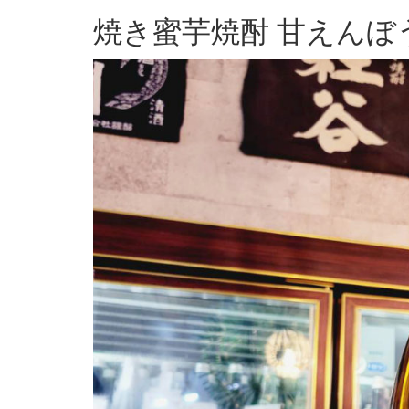
焼き蜜芋焼酎 甘えんぼ