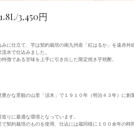
.8L/3,450円
込みに仕立て、芋は契約栽培の南九州産「紅はるか」を遠赤外
伏流水で仕込みました。
の特徴である甘味を上手に引き出した限定焼き芋焼酎。
。
然豊かな景観の山里「須木」で１９１０年（明治４３年）に創
酎造りに最適な環境となっています。
産で契約栽培のものを使用、仕込には蔵同様に１００余年の時