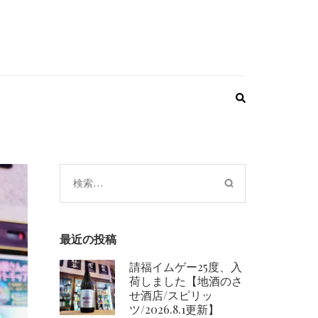
検
索:
最近の投稿
請福イムゲー25度、入
荷しました【地酒のさ
せ酒店/スピリッ
ツ/2026.8.1更新】