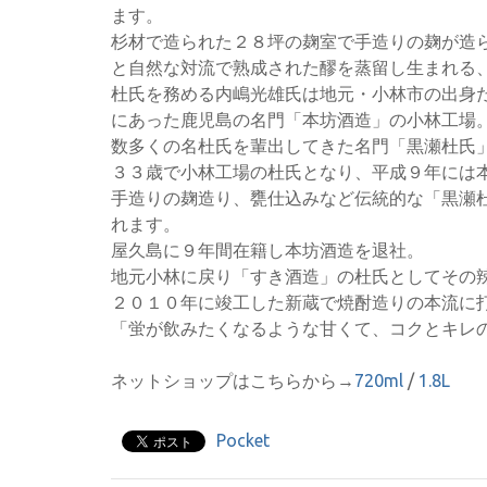
ます。
杉材で造られた２８坪の麹室で手造りの麹が造
と自然な対流で熟成された醪を蒸留し生まれる
杜氏を務める内嶋光雄氏は地元・小林市の出身
にあった鹿児島の名門「本坊酒造」の小林工場
数多くの名杜氏を輩出してきた名門「黒瀬杜氏
３３歳で小林工場の杜氏となり、平成９年には
手造りの麹造り、甕仕込みなど伝統的な「黒瀬
れます。
屋久島に９年間在籍し本坊酒造を退社。
地元小林に戻り「すき酒造」の杜氏としてその
２０１０年に竣工した新蔵で焼酎造りの本流に
「蛍が飲みたくなるような甘くて、コクとキレ
ネットショップはこちらから→
720ml
/
1.8L
Pocket