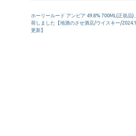
投
ホーリールード アンビア 49.8% 700ML(正規品
稿
荷しました【地酒のさせ酒店/ウイスキー/2024.11
ナ
更新】
ビ
ゲ
ー
シ
ョ
ン