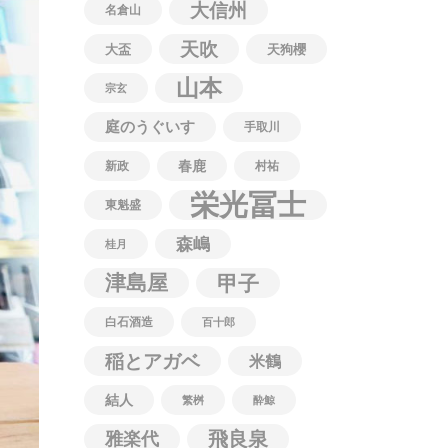
大信州
名倉山
天吹
大盃
天狗櫻
山本
宗玄
庭のうぐいす
手取川
春鹿
新政
村祐
栄光冨士
東魁盛
森嶋
桂月
津島屋
甲子
白石酒造
百十郎
稲とアガベ
米鶴
結人
繁桝
酔鯨
飛良泉
雅楽代