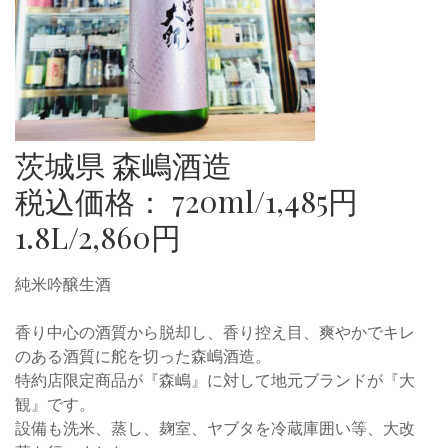
茨城県 森嶋酒造
税込価格： 720ml/1,485円
1.8L/2,860円
純米吟醸生酒
香り中心の酒質から脱却し、香り控え目、爽やかでキレ
のある酒質に舵を切った森嶋酒造。
特約店限定商品が『森嶋』に対して地元ブランドが『大
観』です。
設備も洗米、蒸し、麹室、ヤブタを冷蔵庫囲い等、大改