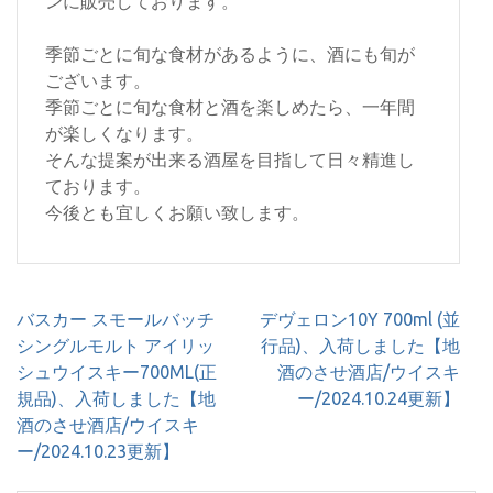
ンに販売しております。
季節ごとに旬な食材があるように、酒にも旬が
ございます。
季節ごとに旬な食材と酒を楽しめたら、一年間
が楽しくなります。
そんな提案が出来る酒屋を目指して日々精進し
ております。
今後とも宜しくお願い致します。
投
バスカー スモールバッチ
デヴェロン10Y 700ml (並
稿
シングルモルト アイリッ
行品)、入荷しました【地
ナ
シュウイスキー700ML(正
酒のさせ酒店/ウイスキ
ビ
規品)、入荷しました【地
ー/2024.10.24更新】
ゲ
酒のさせ酒店/ウイスキ
ー
ー/2024.10.23更新】
シ