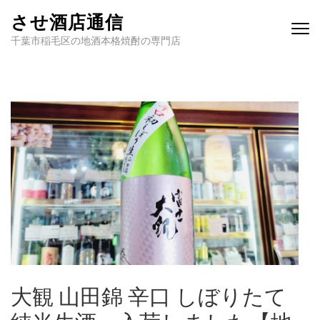
させ酒店通信
千葉市稲毛区の地酒本格焼酎の専門店
大観 山田錦 辛口 しぼりたて