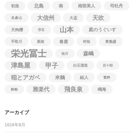
北島
南
南部美人
司牡丹
初孫
大信州
天吹
名倉山
大盃
山本
庭のうぐいす
天狗櫻
宗玄
春鹿
手取川
新政
村祐
東魁盛
栄光冨士
森嶋
桂月
津島屋
甲子
白石酒造
百十郎
稲とアガベ
米鶴
結人
繁桝
飛良泉
雅楽代
鳴海
酔鯨
アーカイブ
2026年8月