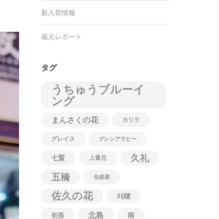
新入荷情報
蔵元レポート
タグ
うちゅうブルーイ
ング
まんさくの花
カリラ
グレイス
グレンアラヒー
久礼
七賢
上喜元
五橋
伯楽星
佐久の花
刈穂
北島
南
初孫