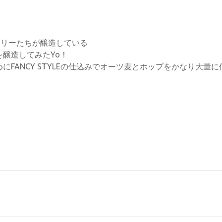
ワリーたちが醸造している
醸造してみたYo！
FANCY STYLEの仕込みでオーツ麦とホップをかなり大量に