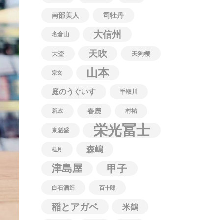
南部美人
司牡丹
大信州
名倉山
天吹
大盃
天狗櫻
山本
宗玄
庭のうぐいす
手取川
春鹿
新政
村祐
栄光冨士
東魁盛
森嶋
桂月
津島屋
甲子
白石酒造
百十郎
稲とアガベ
米鶴