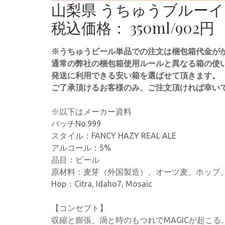
山梨県 うちゅうブルー
税込価格： 350ml/902円
※うちゅうビール単品での注文は梱包箱代金が
通常の弊社の梱包箱使用ルールと異なる箱の使
発送に利用できる安い箱を選ばせて頂きます。
ご了承頂けるお客様のみ、ご注文頂ければ幸い
※以下はメーカー資料
バッチNo.999
スタイル：FANCY HAZY REAL ALE
アルコール：5%
品目：ビール
原材料：麦芽（外国製造）、オーツ麦、ホップ
Hop：Citra, Idaho7, Mosaic
【コンセプト】
収縮と膨張、渦と時のもつれでMAGICが起こる