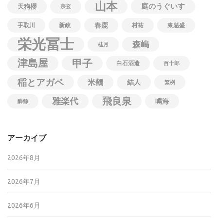
山本
庭のうぐいす
天狗櫻
宗玄
春鹿
手取川
新政
村祐
東魁盛
栄光冨士
森嶋
桂月
津島屋
甲子
白石酒造
百十郎
稲とアガベ
米鶴
結人
繁桝
飛良泉
雅楽代
鳴海
酔鯨
アーカイブ
2026年8月
2026年7月
2026年6月