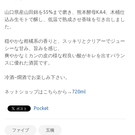
山口県産山田錦を55%まで磨き、熊本酵母KA4、木桶仕
込み生モトで醸し、低温で熟成させ香味を引き出しまし
た。
穏やかな柑橘系の香りと、スッキリとクリアーでジュー
シーな甘み、旨みを感じ、
爽やかなミカンの皮の様な程良い酸がキレを出すバラン
スに優れた酒質です。
冷酒~燗酒でお楽しみ下さい。
ネットショップはこちらから→
720ml
Pocket
ファイブ
五橋