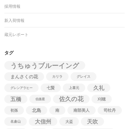
採用情報
新入荷情報
蔵元レポート
タグ
うちゅうブルーイング
まんさくの花
カリラ
グレイス
久礼
七賢
上喜元
グレンアラヒー
佐久の花
五橋
刈穂
伯楽星
北島
南
南部美人
司牡丹
初孫
大信州
天吹
名倉山
大盃