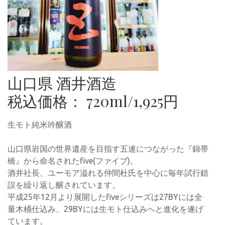
山口県 酒井酒造
税込価格： 720ml/1,925円
生モト純米吟醸酒
山口県岩国の世界遺産を目指す五連につながった『錦帯
橋』から命名されたfive(ファイブ)。
酒井社長、ユーモア溢れる仲間杜氏を中心に毎年試行錯
誤を繰り返し醸されています。
平成25年12月より展開したfiveシリーズは27BYには全
量木桶仕込み、29BYには生モト仕込みへと進化を遂げ
ています。