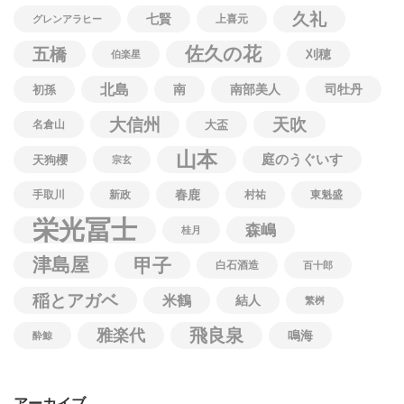
久礼
七賢
上喜元
グレンアラヒー
佐久の花
五橋
刈穂
伯楽星
北島
南
南部美人
司牡丹
初孫
大信州
天吹
名倉山
大盃
山本
庭のうぐいす
天狗櫻
宗玄
春鹿
手取川
新政
村祐
東魁盛
栄光冨士
森嶋
桂月
津島屋
甲子
白石酒造
百十郎
稲とアガベ
米鶴
結人
繁桝
飛良泉
雅楽代
鳴海
酔鯨
アーカイブ