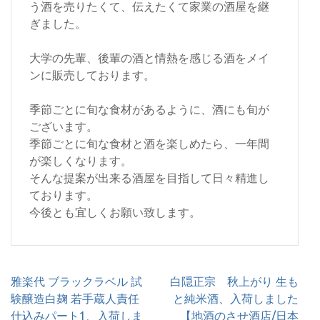
う酒を売りたくて、伝えたくて家業の酒屋を継
ぎました。
大学の先輩、後輩の酒と情熱を感じる酒をメイ
ンに販売しております。
季節ごとに旬な食材があるように、酒にも旬が
ございます。
季節ごとに旬な食材と酒を楽しめたら、一年間
が楽しくなります。
そんな提案が出来る酒屋を目指して日々精進し
ております。
今後とも宜しくお願い致します。
投
雅楽代 ブラックラベル 試
白隠正宗 秋上がり 生も
稿
験醸造白麹 若手蔵人責任
と純米酒、入荷しました
ナ
仕込みパート1、入荷しま
【地酒のさせ酒店/日本