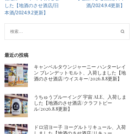
ビ
した【地酒のさせ酒店/日
酒/2024.9.4更新】
ゲ
本酒/2024.9.2更新】
ー
シ
検
ョ
索:
ン
最近の投稿
キャンベルタウンジャーニー ハンターレイ
ン ブレンデットモルト、入荷しました【地
酒のさせ酒店/ウイスキー/2026.8.8更新】
うちゅうブルーイング 宇宙 ALE、入荷しま
した【地酒のさせ酒店/クラフトビー
ル/2026.8.8更新】
ドロ沼ヨー子 ヨーグルトリキュール、入荷
しました【地酒のさせ酒店/リキュー