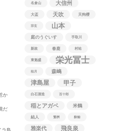
大信州
名倉山
天吹
大盃
天狗櫻
山本
宗玄
庭のうぐいす
手取川
春鹿
新政
村祐
栄光冨士
東魁盛
森嶋
桂月
津島屋
甲子
惹か
白石酒造
百十郎
稲とアガベ
米鶴
境だ
結人
繁桝
酔鯨
飛良泉
雅楽代
イラ島