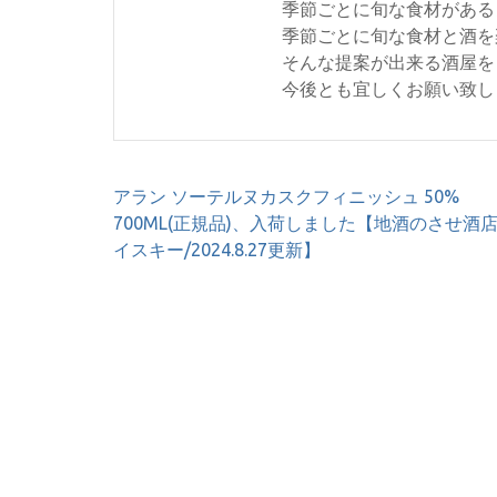
季節ごとに旬な食材がある
季節ごとに旬な食材と酒を
そんな提案が出来る酒屋を
今後とも宜しくお願い致し
投
アラン ソーテルヌカスクフィニッシュ 50%
稿
700ML(正規品)、入荷しました【地酒のさせ酒店
ナ
イスキー/2024.8.27更新】
ビ
ゲ
ー
シ
ョ
ン