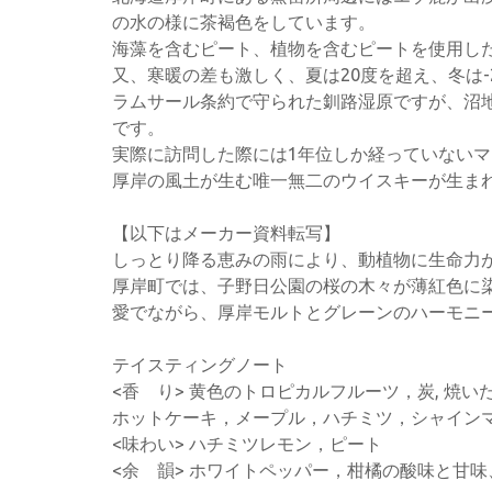
の水の様に茶褐色をしています。
海藻を含むピート、植物を含むピートを使用し
又、寒暖の差も激しく、夏は20度を超え、冬は
ラムサール条約で守られた釧路湿原ですが、沼地
です。
実際に訪問した際には1年位しか経っていない
厚岸の風土が生む唯一無二のウイスキーが生ま
【以下はメーカー資料転写】
しっとり降る恵みの雨により、動植物に生命力
厚岸町では、子野日公園の桜の木々が薄紅色に
愛でながら、厚岸モルトとグレーンのハーモニ
テイスティングノート
<香 り> 黄色のトロピカルフルーツ，炭, 焼
ホットケーキ，メープル，ハチミツ，シャイン
<味わい> ハチミツレモン，ピート
<余 韻> ホワイトペッパー，柑橘の酸味と甘