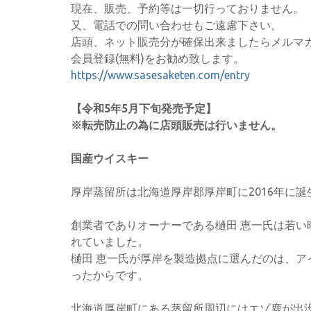
現在、販売、予約等は一切行っておりません。
又、電話での問い合わせもご遠慮下さい。
店頭、ネット販売分が確保出来ましたらメルマ
会員登録(無料)をお勧め致します。
https://www.sasesaketen.com/entry
【令和5年5月下旬発売予定】
※転売防止の為に店頭販売は行いません。
国産ウイスキー
厚岸蒸留所は北海道厚岸郡厚岸町に2016年に誕
創業者でありオーナーである樋田 恵一氏は若
れていました。
樋田 恵一氏が厚岸を製造拠点に選んだのは、
ったからです。
北海道厚岸町にある蒸留所周辺にはエゾ鹿が出