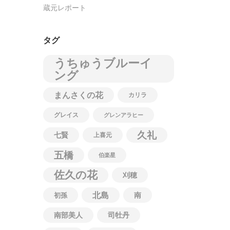
蔵元レポート
タグ
うちゅうブルーイ
ング
まんさくの花
カリラ
グレイス
グレンアラヒー
久礼
七賢
上喜元
五橋
伯楽星
佐久の花
刈穂
北島
南
初孫
南部美人
司牡丹