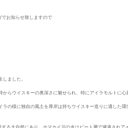
ガでお知らせ致しますので
生しました。
い時からウイスキーの奥深さに魅せられ、特にアイラモルトに心
アイラの様に独自の風土を厚岸は持ちウイスキー造りに適した環
没する大自然にあり、ホマカイ川の水はピート層で濾過されア