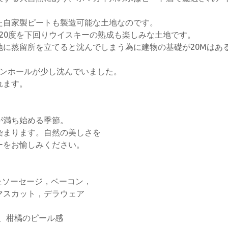
た自家製ピートも製造可能な土地なのです。
-20度を下回りウイスキーの熟成も楽しみな土地です。
に蒸留所を立てると沈んでしまう為に建物の基礎が20Mはあ
マンホールが少し沈んでいました。
れます。
が満ち始める季節。
染まります。自然の美しさを
ーをお愉しみください。
いたソーセージ，ベーコン，
マスカット，デラウェア
味、柑橘のピール感