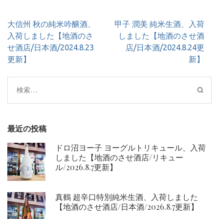
投
大信州 秋の純米吟醸酒、
甲子 潤美 純米生酒、入荷
稿
入荷しました【地酒のさ
しました【地酒のさせ酒
ナ
せ酒店/日本酒/2024.8.23
店/日本酒/2024.8.24更
ビ
更新】
新】
ゲ
ー
検
シ
索:
ョ
ン
最近の投稿
ドロ沼ヨー子 ヨーグルトリキュール、入荷
しました【地酒のさせ酒店/リキュー
ル/2026.8.7更新】
真鶴 超辛口特別純米生酒、入荷しました
【地酒のさせ酒店/日本酒/2026.8.7更新】