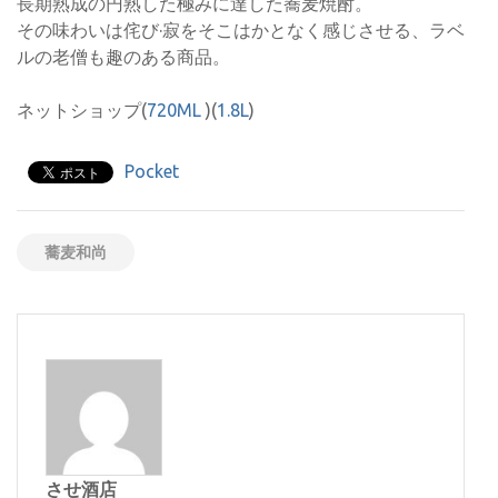
長期熟成の円熟した極みに達した蕎麦焼酎。
その味わいは侘び·寂をそこはかとなく感じさせる、ラベ
ルの老僧も趣のある商品。
ネットショップ(
720ML
)(
1.8L
)
Pocket
蕎麦和尚
させ酒店