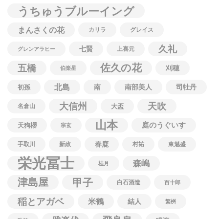
うちゅうブルーイング
まんさくの花
カリラ
グレイス
久礼
七賢
上喜元
グレンアラヒー
佐久の花
五橋
刈穂
伯楽星
北島
南
南部美人
司牡丹
初孫
大信州
天吹
名倉山
大盃
山本
庭のうぐいす
天狗櫻
宗玄
春鹿
手取川
新政
村祐
東魁盛
栄光冨士
森嶋
桂月
津島屋
甲子
白石酒造
百十郎
稲とアガベ
米鶴
結人
繁桝