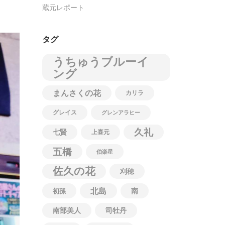
蔵元レポート
タグ
うちゅうブルーイ
ング
まんさくの花
カリラ
グレイス
グレンアラヒー
久礼
七賢
上喜元
五橋
伯楽星
佐久の花
刈穂
北島
南
初孫
南部美人
司牡丹