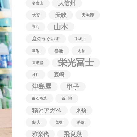
大信州
名倉山
天吹
大盃
天狗櫻
山本
宗玄
庭のうぐいす
手取川
春鹿
新政
村祐
栄光冨士
東魁盛
森嶋
桂月
津島屋
甲子
白石酒造
百十郎
稲とアガベ
米鶴
結人
繁桝
酔鯨
飛良泉
雅楽代