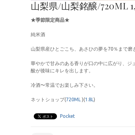
山梨県/山梨銘醸/720ML 1,
★季節限定商品★
純米酒
山梨県産ひとごこち、あさひの夢を70％まで磨
華やかで甘みのある香りが口の中に広がり、ジ
酸が後味にキレを出します。
冷酒〜常温でお楽しみ下さい。
ネットショップ(
720ML
)(
1.8L
)
Pocket