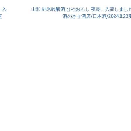
、入
山和 純米吟醸酒 ひやおろし 夜長、入荷しまし
更
酒のさせ酒店/日本酒/2024.8.2