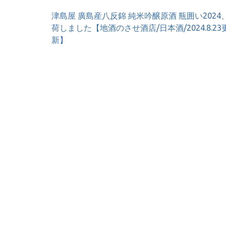
投
津島屋 廣島産八反錦 純米吟醸原酒 瓶囲い2024
稿
荷しました【地酒のさせ酒店/日本酒/2024.8.23
ナ
新】
ビ
ゲ
ー
シ
ョ
ン