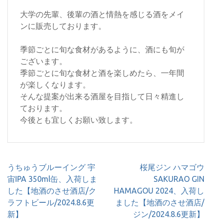
大学の先輩、後輩の酒と情熱を感じる酒をメイ
ンに販売しております。
季節ごとに旬な食材があるように、酒にも旬が
ございます。
季節ごとに旬な食材と酒を楽しめたら、一年間
が楽しくなります。
そんな提案が出来る酒屋を目指して日々精進し
ております。
今後とも宜しくお願い致します。
投
うちゅうブルーイング 宇
桜尾ジン ハマゴウ
稿
宙IPA 350ml缶、入荷しま
SAKURAO GIN
ナ
した【地酒のさせ酒店/ク
HAMAGOU 2024、入荷し
ビ
ラフトビール/2024.8.6更
ました【地酒のさせ酒店/
ゲ
新】
ジン/2024.8.6更新】