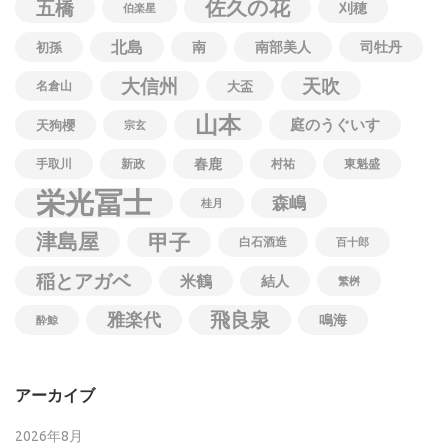
佐久の花
五橋
刈穂
伯楽星
北島
南
南部美人
司牡丹
初孫
大信州
天吹
名倉山
大盃
山本
庭のうぐいす
天狗櫻
宗玄
春鹿
手取川
新政
村祐
東魁盛
栄光冨士
森嶋
桂月
津島屋
甲子
白石酒造
百十郎
稲とアガベ
米鶴
結人
繁桝
飛良泉
雅楽代
鳴海
酔鯨
アーカイブ
2026年8月