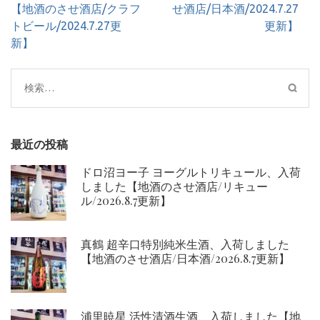
ナ
【地酒のさせ酒店/クラフ
せ酒店/日本酒/2024.7.27
ビ
トビール/2024.7.27更
更新】
ゲ
新】
ー
シ
検
ョ
索:
ン
最近の投稿
ドロ沼ヨー子 ヨーグルトリキュール、入荷
しました【地酒のさせ酒店/リキュー
ル/2026.8.7更新】
真鶴 超辛口特別純米生酒、入荷しました
【地酒のさせ酒店/日本酒/2026.8.7更新】
浦里暁星 活性清酒生酒、入荷しました【地