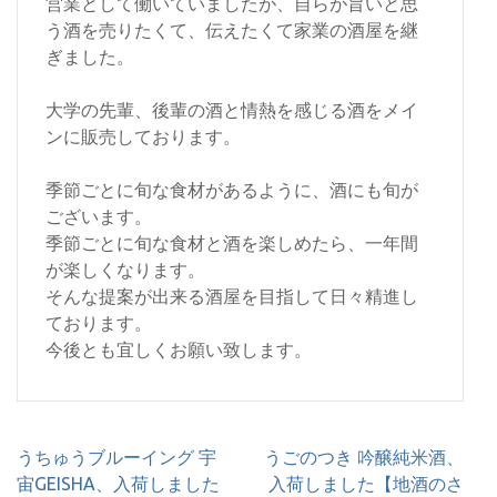
営業として働いていましたが、自らが旨いと思
う酒を売りたくて、伝えたくて家業の酒屋を継
ぎました。
大学の先輩、後輩の酒と情熱を感じる酒をメイ
ンに販売しております。
季節ごとに旬な食材があるように、酒にも旬が
ございます。
季節ごとに旬な食材と酒を楽しめたら、一年間
が楽しくなります。
そんな提案が出来る酒屋を目指して日々精進し
ております。
今後とも宜しくお願い致します。
投
うちゅうブルーイング 宇
うごのつき 吟醸純米酒、
稿
宙GEISHA、入荷しました
入荷しました【地酒のさ