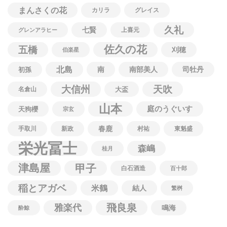
まんさくの花
カリラ
グレイス
久礼
七賢
上喜元
グレンアラヒー
佐久の花
五橋
刈穂
伯楽星
北島
南
南部美人
司牡丹
初孫
大信州
天吹
名倉山
大盃
山本
庭のうぐいす
天狗櫻
宗玄
春鹿
手取川
新政
村祐
東魁盛
栄光冨士
森嶋
桂月
津島屋
甲子
白石酒造
百十郎
稲とアガベ
米鶴
結人
繁桝
飛良泉
雅楽代
鳴海
酔鯨