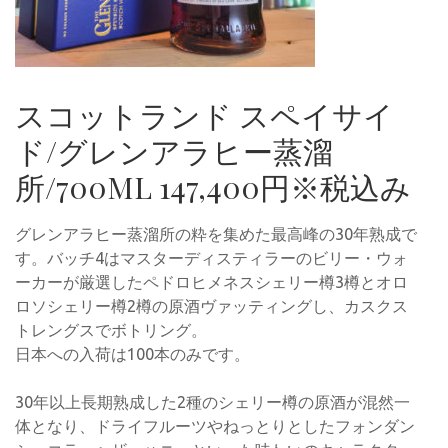
スコットランド スペイサイ
ド/グレンアラヒー蒸溜
所/700ML 147,400円※税込み
グレンアラヒー蒸溜所の粋を集めた最高峰の30年熟成で
す。バッチ4はマスターディスティラーのビリー・ウォ
ーカーが厳選したペドロヒメネスシェリー樽3樽とオロ
ロソシェリー樽2樽の原酒ヴァッティングし、カスクス
トレングスでボトリング。
日本への入荷は100本のみです。
30年以上長期熟成した2種のシェリー樽の原酒が混然一
体となり、ドライフルーツやねっとりとしたフォンダン