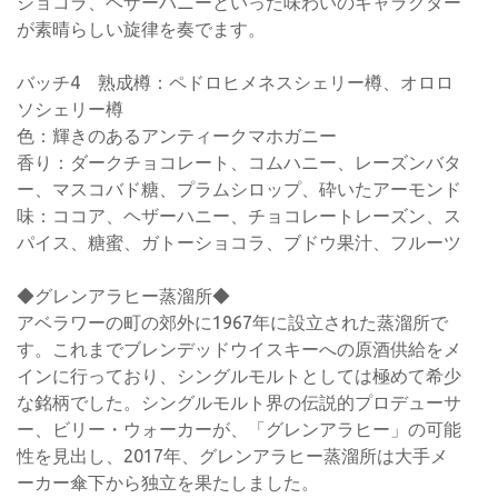
ショコラ、ヘザーハニーといった味わいのキャラクター
が素晴らしい旋律を奏でます。
バッチ4 熟成樽：ペドロヒメネスシェリー樽、オロロ
ソシェリー樽
色：輝きのあるアンティークマホガニー
香り：ダークチョコレート、コムハニー、レーズンバタ
ー、マスコバド糖、プラムシロップ、砕いたアーモンド
味：ココア、ヘザーハニー、チョコレートレーズン、ス
パイス、糖蜜、ガトーショコラ、ブドウ果汁、フルーツ
◆グレンアラヒー蒸溜所◆
アベラワーの町の郊外に1967年に設立された蒸溜所で
す。これまでブレンデッドウイスキーへの原酒供給をメ
インに行っており、シングルモルトとしては極めて希少
な銘柄でした。シングルモルト界の伝説的プロデューサ
ー、ビリー・ウォーカーが、「グレンアラヒー」の可能
性を見出し、2017年、グレンアラヒー蒸溜所は大手メ
ーカー傘下から独立を果たしました。