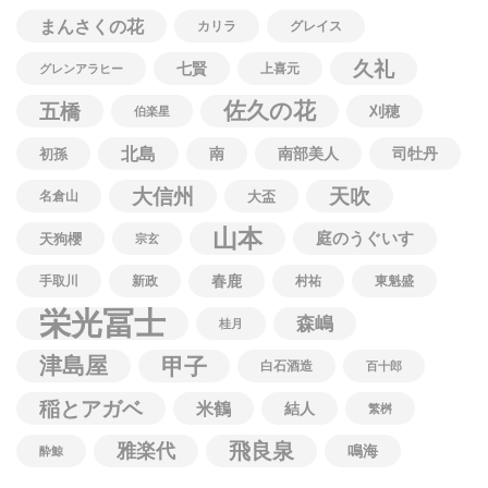
まんさくの花
カリラ
グレイス
久礼
七賢
上喜元
グレンアラヒー
佐久の花
五橋
刈穂
伯楽星
北島
南
南部美人
司牡丹
初孫
大信州
天吹
名倉山
大盃
山本
庭のうぐいす
天狗櫻
宗玄
春鹿
手取川
新政
村祐
東魁盛
栄光冨士
森嶋
桂月
津島屋
甲子
白石酒造
百十郎
稲とアガベ
米鶴
結人
繁桝
飛良泉
雅楽代
鳴海
酔鯨