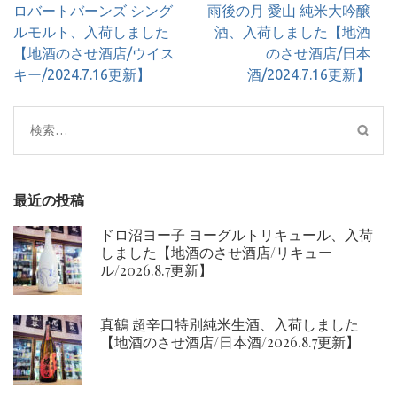
投
ロバートバーンズ シング
雨後の月 愛山 純米大吟醸
稿
ルモルト、入荷しました
酒、入荷しました【地酒
ナ
【地酒のさせ酒店/ウイス
のさせ酒店/日本
ビ
キー/2024.7.16更新】
酒/2024.7.16更新】
ゲ
ー
検
シ
索:
ョ
ン
最近の投稿
ドロ沼ヨー子 ヨーグルトリキュール、入荷
しました【地酒のさせ酒店/リキュー
ル/2026.8.7更新】
真鶴 超辛口特別純米生酒、入荷しました
【地酒のさせ酒店/日本酒/2026.8.7更新】